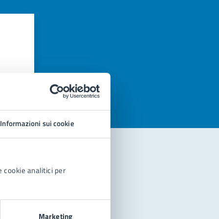
azioni
Informazioni sui cookie
 cookie analitici per
Marketing