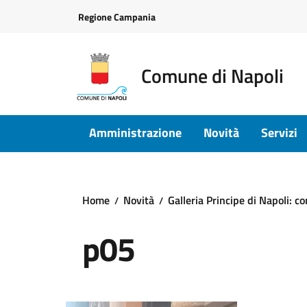
Vai ai contenuti
Vai al footer
Regione Campania
Comune di Napoli
Amministrazione
Novità
Servizi
Home
Novità
Galleria Principe di Napoli: c
p05