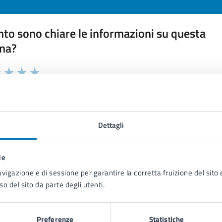
to sono chiare le informazioni su questa
na?
 chiarezza delle informazioni (da 1 a 5 stelle)
ona il numero di stelle per valutare la chiarezza delle inform
1 stelle su 5
uta 2 stelle su 5
Valuta 3 stelle su 5
Valuta 4 stelle su 5
Valuta 5 stelle su 5
Dettagli
ie
tatta il comune
avigazione e di sessione per garantire la corretta fruizione del sito e
so del sito da parte degli utenti.
Leggi le domande frequenti
Richiedi assistenza
Preferenze
Statistiche