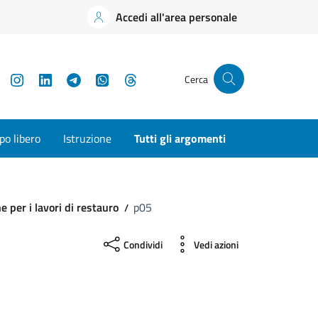
Accedi all'area personale
YouTube
Instagram
LinkedIn
Telegram
WhatsApp
Threads
Cerca
o libero
Istruzione
Tutti gli argomenti
e per i lavori di restauro
p05
Condividi
Vedi azioni