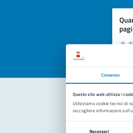
Quan
pagi
Valuta la
Selezi
Valuta 
Val
Consenso
Questo sito web utilizza i cook
Con
Utilizziamo cookie tecnici di n
raccogliere informazioni sull'u
Selezione
Necessari
del