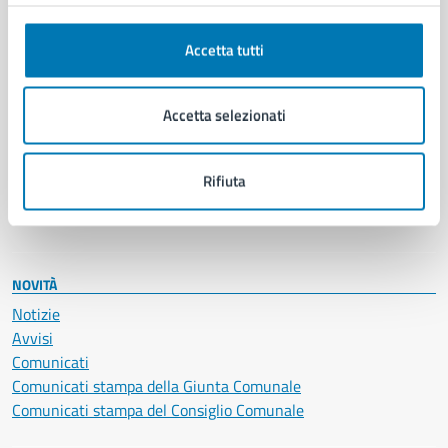
Anagrafe e stato civile
Autorizzazioni
Cultura e tempo libero
Accetta tutti
Documenti e certificati
Educazione e formazione
Accetta selezionati
Giustizia e sicurezza pubblica
Imprese e commercio
Salute, benessere e assistenza
Rifiuta
Servizi Cimiteriali
Vita lavorativa
NOVITÀ
Notizie
Avvisi
Comunicati
Comunicati stampa della Giunta Comunale
Comunicati stampa del Consiglio Comunale