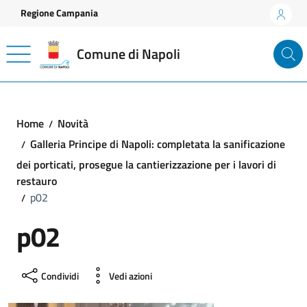
Vai ai contenuti
Vai al footer
Regione Campania
Comune di Napoli
Home
Novità
Galleria Principe di Napoli: completata la sanificazione
dei porticati, prosegue la cantierizzazione per i lavori di
restauro
p02
p02
Condividi
Vedi azioni