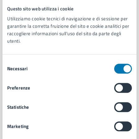
Questo sito web utilizza i cookie
Comune di Napoli
Utilizziamo cookie tecnici di navigazione e di sessione per
garantire la corretta fruizione del sito e cookie analitici per
AMMINISTRAZIONE
raccogliere informazioni sull'uso del sito da parte degli
utenti.
Aree amministrative
Organi di governo
Municipalità
Selezione
Uffici
Necessari
del
Enti e fondazioni
consenso
Politici
Personale amministrativo
Preferenze
Documenti e dati
Intranet, posta aziendale e protocollo
Statistiche
CATEGORIE DI SERVIZIO
Marketing
Ambiente