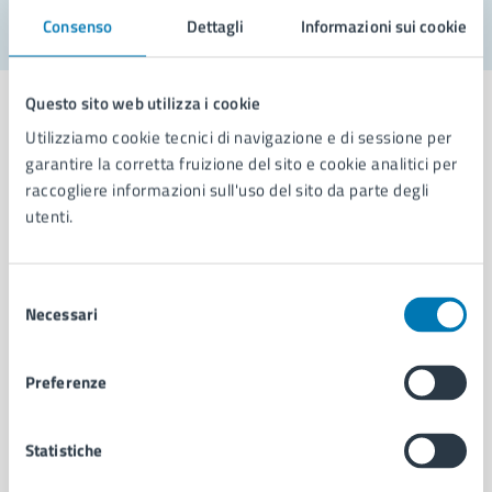
Consenso
Dettagli
Informazioni sui cookie
Questo sito web utilizza i cookie
Utilizziamo cookie tecnici di navigazione e di sessione per
garantire la corretta fruizione del sito e cookie analitici per
Comune di Napoli
raccogliere informazioni sull'uso del sito da parte degli
utenti.
AMMINISTRAZIONE
Aree amministrative
Selezione
Necessari
Organi di governo
del
Municipalità
consenso
Uffici
Preferenze
Enti e fondazioni
Politici
Personale amministrativo
Statistiche
Documenti e dati