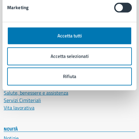
Intranet, posta aziendale e protocollo
Marketing
CATEGORIE DI SERVIZIO
Ambiente
Accetta tutti
Anagrafe e stato civile
Autorizzazioni
Cultura e tempo libero
Accetta selezionati
Documenti e certificati
Educazione e formazione
Rifiuta
Giustizia e sicurezza pubblica
Imprese e commercio
Salute, benessere e assistenza
Servizi Cimiteriali
Vita lavorativa
NOVITÀ
Notizie