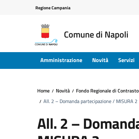
Vai ai contenuti
Vai al footer
Regione Campania
Comune di Napoli
Amministrazione
Novità
Servizi
Home
Novità
Fondo Regionale di Contrasto
All. 2 – Domanda partecipazione / MISURA 2
All. 2 – Domanda