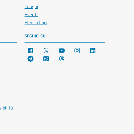
Luoghi
Eventi
Elenco libri
SEGUICI SU
Facebook
X
YouTube
Instagram
LinkedIn
Telegram
WhatsApp
Threads
ibilità