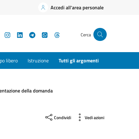
Accedi all'area personale
YouTube
Instagram
LinkedIn
Telegram
WhatsApp
Threads
Cerca
o libero
Istruzione
Tutti gli argomenti
esentazione della domanda
Condividi
Vedi azioni