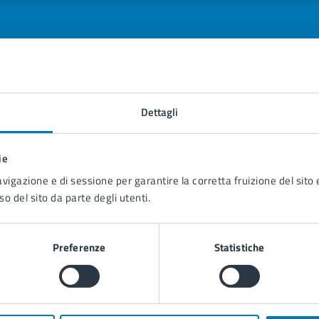
tatta il comune
Dettagli
Leggi le domande frequenti
ie
Richiedi assistenza
avigazione e di sessione per garantire la corretta fruizione del sito e
so del sito da parte degli utenti.
Prenota appuntamento
blemi in città
Preferenze
Statistiche
Segnala disservizio