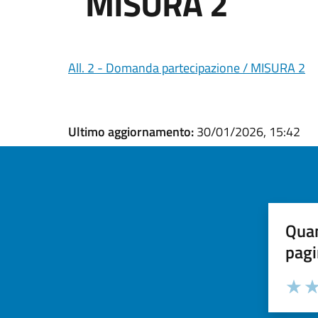
MISURA 2
All. 2 - Domanda partecipazione / MISURA 2
Ultimo aggiornamento:
30/01/2026, 15:42
Quan
pagi
Valuta la
Selezi
Valuta 
Val