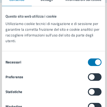
Questo sito web utilizza i cookie
Utilizziamo cookie tecnici di navigazione e di sessione per
Comune di Napoli
garantire la corretta fruizione del sito e cookie analitici per
raccogliere informazioni sull'uso del sito da parte degli
utenti.
AMMINISTRAZIONE
Aree amministrative
Organi di governo
Selezione
Necessari
Municipalità
del
Uffici
consenso
Enti e fondazioni
Preferenze
Politici
Personale amministrativo
Documenti e dati
Statistiche
Intranet, posta aziendale e protocollo
Marketing