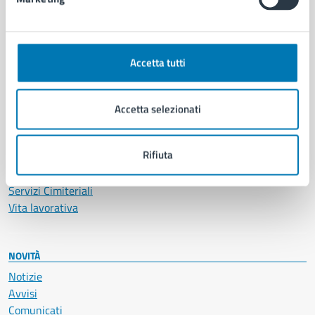
CATEGORIE DI SERVIZIO
Ambiente
Anagrafe e stato civile
Accetta tutti
Autorizzazioni
Cultura e tempo libero
Documenti e certificati
Accetta selezionati
Educazione e formazione
Giustizia e sicurezza pubblica
Rifiuta
Imprese e commercio
Salute, benessere e assistenza
Servizi Cimiteriali
Vita lavorativa
NOVITÀ
Notizie
Avvisi
Comunicati