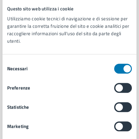
Questo sito web utilizza i cookie
Comune di Napoli
Utilizziamo cookie tecnici di navigazione e di sessione per
garantire la corretta fruizione del sito e cookie analitici per
AMMINISTRAZIONE
raccogliere informazioni sull'uso del sito da parte degli
utenti.
Aree amministrative
Organi di governo
Municipalità
Selezione
Uffici
Necessari
del
Enti e fondazioni
consenso
Politici
Personale amministrativo
Preferenze
Documenti e dati
Intranet, posta aziendale e protocollo
Statistiche
CATEGORIE DI SERVIZIO
Marketing
Ambiente