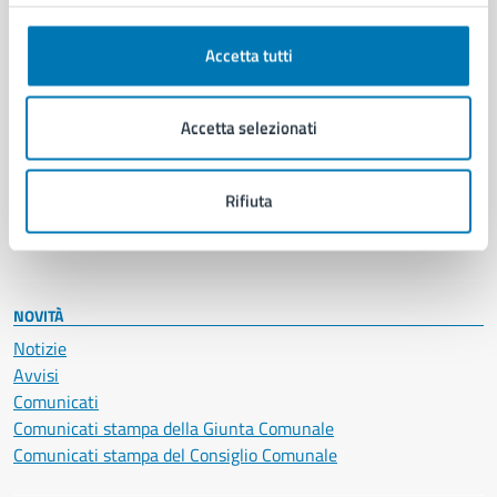
Anagrafe e stato civile
Autorizzazioni
Cultura e tempo libero
Accetta tutti
Documenti e certificati
Educazione e formazione
Accetta selezionati
Giustizia e sicurezza pubblica
Imprese e commercio
Salute, benessere e assistenza
Rifiuta
Servizi Cimiteriali
Vita lavorativa
NOVITÀ
Notizie
Avvisi
Comunicati
Comunicati stampa della Giunta Comunale
Comunicati stampa del Consiglio Comunale