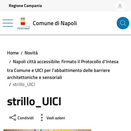
Vai ai contenuti
Vai al footer
Regione Campania
Comune di Napoli
Home
Novità
Napoli città accessibile: firmato il Protocollo d’Intesa
tra Comune e UICI per l’abbattimento delle barriere
architettoniche e sensoriali
strillo_UICI
strillo_UICI
Condividi
Vedi azioni