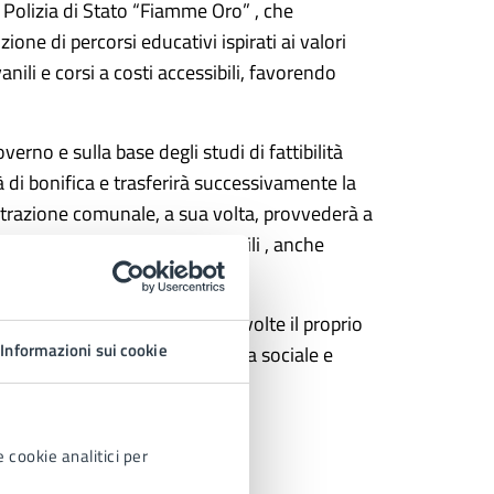
a Polizia di Stato “Fiamme Oro” , che
ione di percorsi educativi ispirati ai valori
anili e corsi a costi accessibili, favorendo
overno e sulla base degli studi di fattibilità
à di bonifica e trasferirà successivamente la
strazione comunale, a sua volta, provvederà a
ione delle fasce più vulnerabili , anche
e garantirà alle istituzioni coinvolte il proprio
Informazioni sui cookie
ioni sportive, anche di valenza sociale e
 del Parco dello Sport.
 cookie analitici per