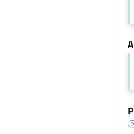
A
P
E