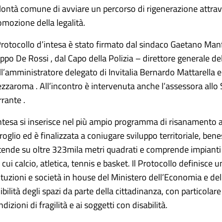
lontà comune di avviare un percorso di rigenerazione attraver
omozione della legalità.
 Protocollo d’intesa è stato firmato dal sindaco Gaetano Man
lippo De Rossi , dal Capo della Polizia – direttore generale del
ll’amministratore delegato di Invitalia Bernardo Mattarella e
zzaroma . All’incontro è intervenuta anche l’assessora allo 
rrante .
intesa si inserisce nel più ampio programma di risanamento 
roglio ed è finalizzata a coniugare sviluppo territoriale, bene
tende su oltre 323mila metri quadrati e comprende impianti p
a cui calcio, atletica, tennis e basket. Il Protocollo definisc
tituzioni e società in house del Ministero dell’Economia e del
uibilità degli spazi da parte della cittadinanza, con particolar
dizioni di fragilità e ai soggetti con disabilità.