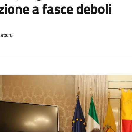
zione a fasce deboli
a
lettura:
n