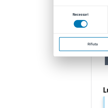
Selezione
Necessari
del
consenso
Rifiuta
L