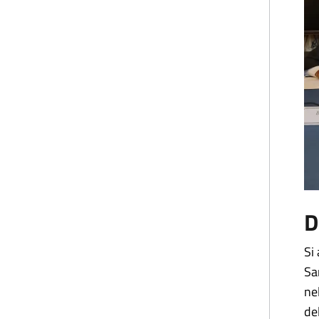
D
Si
Sa
ne
de