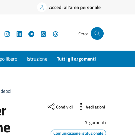
Accedi all'area personale
YouTube
Instagram
LinkedIn
Telegram
WhatsApp
Threads
Cerca
o libero
Istruzione
Tutti gli argomenti
 deboli
er
Condividi
Vedi azioni
ne
Argomenti
Comunicazione istituzionale