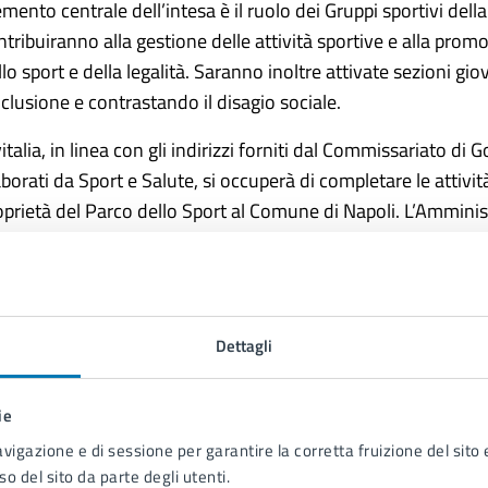
emento centrale dell’intesa è il ruolo dei Gruppi sportivi dell
ntribuiranno alla gestione delle attività sportive e alla promoz
lo sport e della legalità. Saranno inoltre attivate sezioni giov
inclusione e contrastando il disagio sociale.
italia, in linea con gli indirizzi forniti dal Commissariato di G
aborati da Sport e Salute, si occuperà di completare le attivit
oprietà del Parco dello Sport al Comune di Napoli. L’Ammini
omuovere la massima accessibilità e a sostenere la partecipaz
traverso strumenti come voucher sportivi.
re alla predisposizione degli studi di fattibilità, Sport e Salut
Dettagli
pporto nell’organizzazione e nello svolgimento di manifestaz
lturale, nonché nella pianificazione e nell’utilizzo degli spazi
ie
avigazione e di sessione per garantire la corretta fruizione del sito e
alleria immagini
so del sito da parte degli utenti.