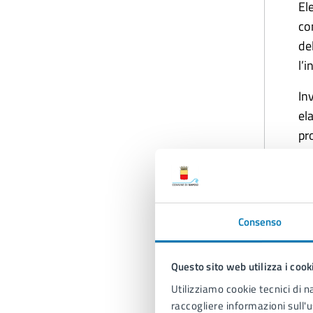
El
co
del
l’
Inv
el
pr
pr
at
Olt
Consenso
su
cu
Questo sito web utilizza i cook
Utilizziamo cookie tecnici di n
G
raccogliere informazioni sull'u