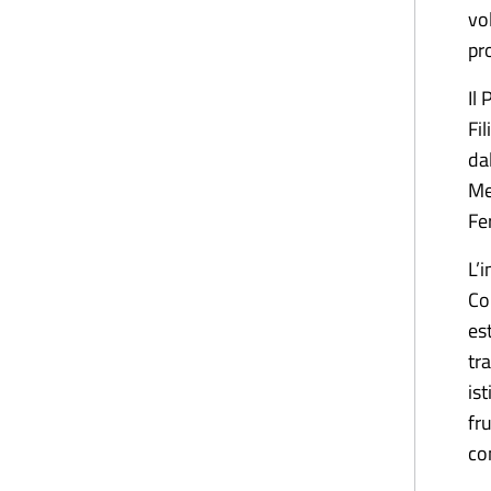
vo
pr
Il
Fi
da
Me
Fe
L’
Co
es
tr
is
fr
con