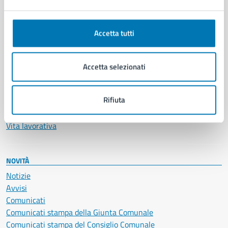
Ambiente
Anagrafe e stato civile
Autorizzazioni
Accetta tutti
Cultura e tempo libero
Documenti e certificati
Educazione e formazione
Accetta selezionati
Giustizia e sicurezza pubblica
Imprese e commercio
Rifiuta
Salute, benessere e assistenza
Servizi Cimiteriali
Vita lavorativa
NOVITÀ
Notizie
Avvisi
Comunicati
Comunicati stampa della Giunta Comunale
Comunicati stampa del Consiglio Comunale