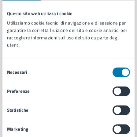
Questo sito web utilizza i cookie
Comune di Napoli
Utilizziamo cookie tecnici di navigazione e di sessione per
garantire la corretta fruizione del sito e cookie analitici per
raccogliere informazioni sull'uso del sito da parte degli
AMMINISTRAZIONE
utenti.
Aree amministrative
Organi di governo
Municipalità
Selezione
Necessari
Uffici
del
Enti e fondazioni
consenso
Politici
Preferenze
Personale amministrativo
Documenti e dati
Intranet, posta aziendale e protocollo
Statistiche
Marketing
CATEGORIE DI SERVIZIO