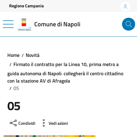
Vai ai contenuti
Vai al footer
Regione Campania
Comune di Napoli
Home
Novità
Firmato il contratto per la Linea 10, prima metro a
guida autonoma di Napoli: collegherà il centro cittadino
con la stazione AV di Afragola
05
05
Condividi
Vedi azioni