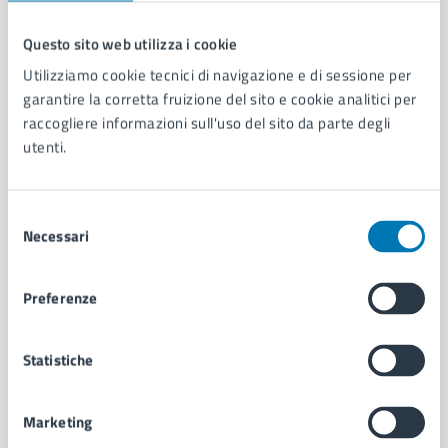
Questo sito web utilizza i cookie
Comune di Napoli
Utilizziamo cookie tecnici di navigazione e di sessione per
garantire la corretta fruizione del sito e cookie analitici per
raccogliere informazioni sull'uso del sito da parte degli
AMMINISTRAZIONE
utenti.
Aree amministrative
Organi di governo
Municipalità
Selezione
Necessari
Uffici
del
Enti e fondazioni
consenso
Politici
Preferenze
Personale amministrativo
Documenti e dati
Intranet, posta aziendale e protocollo
Statistiche
Marketing
CATEGORIE DI SERVIZIO