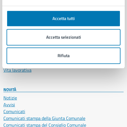
Ambiente
Anagrafe e stato civile
Autorizzazioni
Accetta tutti
Cultura e tempo libero
Documenti e certificati
Educazione e formazione
Accetta selezionati
Giustizia e sicurezza pubblica
Imprese e commercio
Rifiuta
Salute, benessere e assistenza
Servizi Cimiteriali
Vita lavorativa
NOVITÀ
Notizie
Avvisi
Comunicati
Comunicati stampa della Giunta Comunale
Comunicati stampa del Consiglio Comunale