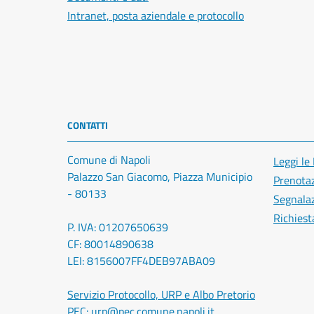
Intranet, posta aziendale e protocollo
CONTATTI
Comune di Napoli
Leggi le
Palazzo San Giacomo, Piazza Municipio
Prenota
- 80133
Segnalaz
Richiest
P. IVA: 01207650639
CF: 80014890638
LEI: 8156007FF4DEB97ABA09
Servizio Protocollo, URP e Albo Pretorio
PEC:
urp@pec.comune.napoli.it