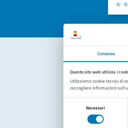
Valuta la
Selezi
Valuta 
Val
Consenso
Con
Questo sito web utilizza i cook
Utilizziamo cookie tecnici di n
raccogliere informazioni sull'u
Selezione
Necessari
del
Pro
consenso