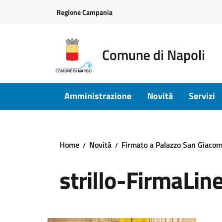
Vai ai contenuti
Vai al footer
Regione Campania
Comune di Napoli
Amministrazione
Novità
Servizi
Home
Novità
Firmato a Palazzo San Giacomo
strillo-FirmaLin