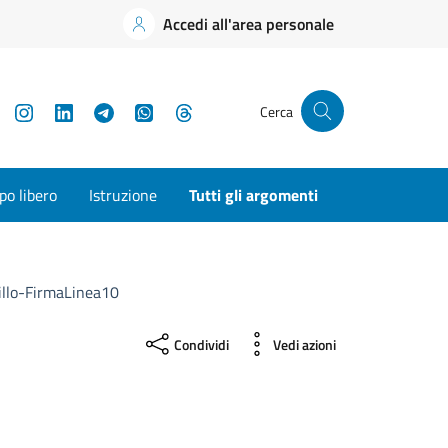
Accedi all'area personale
YouTube
Instagram
LinkedIn
Telegram
WhatsApp
Threads
Cerca
o libero
Istruzione
Tutti gli argomenti
illo-FirmaLinea10
Condividi
Vedi azioni