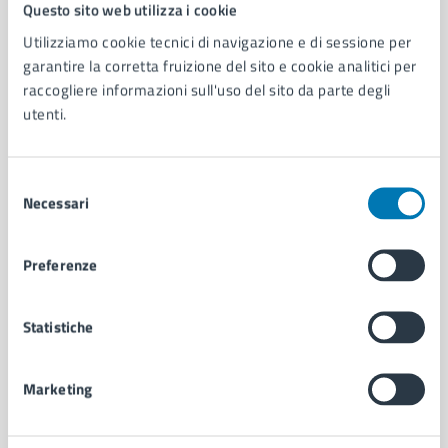
Comune di Napoli
Questo sito web utilizza i cookie
Utilizziamo cookie tecnici di navigazione e di sessione per
garantire la corretta fruizione del sito e cookie analitici per
AMMINISTRAZIONE
raccogliere informazioni sull'uso del sito da parte degli
Aree amministrative
utenti.
Organi di governo
Municipalità
Uffici
Selezione
Enti e fondazioni
Necessari
del
Politici
consenso
Personale amministrativo
Preferenze
Documenti e dati
Intranet, posta aziendale e protocollo
Statistiche
CATEGORIE DI SERVIZIO
Ambiente
Marketing
Anagrafe e stato civile
Autorizzazioni