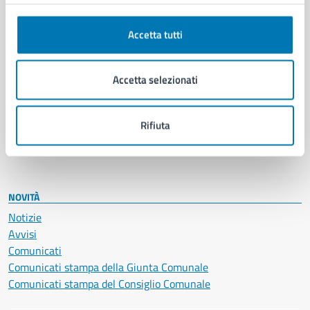
Anagrafe e stato civile
Autorizzazioni
Cultura e tempo libero
Accetta tutti
Documenti e certificati
Educazione e formazione
Accetta selezionati
Giustizia e sicurezza pubblica
Imprese e commercio
Salute, benessere e assistenza
Rifiuta
Servizi Cimiteriali
Vita lavorativa
NOVITÀ
Notizie
Avvisi
Comunicati
Comunicati stampa della Giunta Comunale
Comunicati stampa del Consiglio Comunale