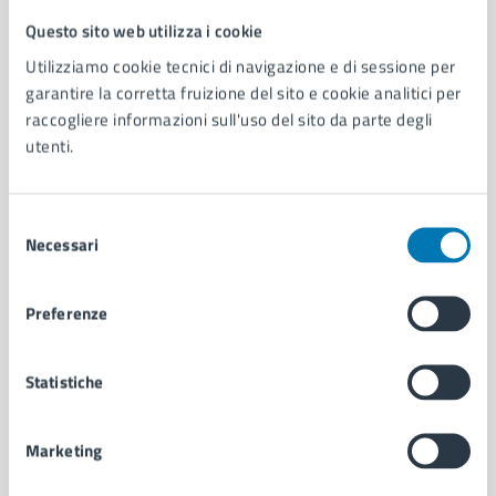
Questo sito web utilizza i cookie
Comune di Napoli
Utilizziamo cookie tecnici di navigazione e di sessione per
garantire la corretta fruizione del sito e cookie analitici per
AMMINISTRAZIONE
raccogliere informazioni sull'uso del sito da parte degli
utenti.
Aree amministrative
Organi di governo
Municipalità
Selezione
Uffici
Necessari
del
Enti e fondazioni
consenso
Politici
Personale amministrativo
Preferenze
Documenti e dati
Intranet, posta aziendale e protocollo
Statistiche
CATEGORIE DI SERVIZIO
Marketing
Ambiente