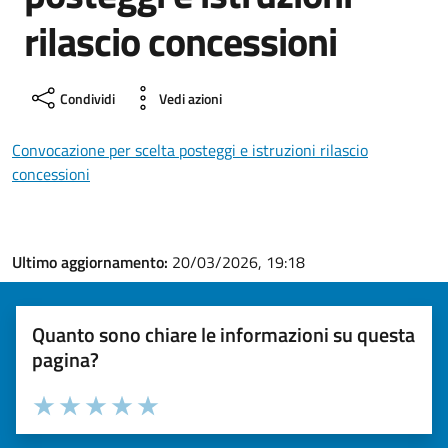
rilascio concessioni
Condividi
Vedi azioni
Convocazione per scelta posteggi e istruzioni rilascio
concessioni
Ultimo aggiornamento:
20/03/2026, 19:18
Quanto sono chiare le informazioni su questa
pagina?
Valuta la chiarezza delle informazioni (da 1 a 5 stelle)
Seleziona il numero di stelle per valutare la chiarezza delle i
Valuta 1 stelle su 5
Valuta 2 stelle su 5
Valuta 3 stelle su 5
Valuta 4 stelle su 5
Valuta 5 stelle su 5