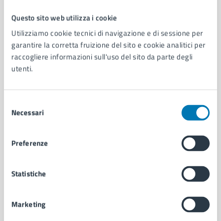
Questo sito web utilizza i cookie
Comune di Napoli
Utilizziamo cookie tecnici di navigazione e di sessione per
garantire la corretta fruizione del sito e cookie analitici per
raccogliere informazioni sull'uso del sito da parte degli
AMMINISTRAZIONE
utenti.
Aree amministrative
Organi di governo
Municipalità
Selezione
Uffici
Necessari
del
Enti e fondazioni
consenso
Politici
Preferenze
Personale amministrativo
Documenti e dati
Intranet, posta aziendale e protocollo
Statistiche
CATEGORIE DI SERVIZIO
Marketing
Ambiente