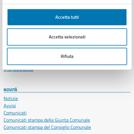
Anagrafe e stato civile
Autorizzazioni
Accetta tutti
Cultura e tempo libero
Documenti e certificati
Educazione e formazione
Accetta selezionati
Giustizia e sicurezza pubblica
Imprese e commercio
Salute, benessere e assistenza
Rifiuta
Servizi Cimiteriali
Vita lavorativa
NOVITÀ
Notizie
Avvisi
Comunicati
Comunicati stampa della Giunta Comunale
Comunicati stampa del Consiglio Comunale