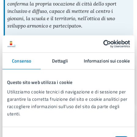
conferma la propria vocazione di città dello sport
inclusivo e diffuso, capace di mettere al centro i
giovani, la scuola e il territorio, nell’ottica di uno
sviluppo armonico e partecipato
».
A cura di
Consenso
Dettagli
Informazioni sui cookie
Assessorato allo Sport e alle Pari
Opportunità
Questo sito web utilizza i cookie
Utilizziamo cookie tecnici di navigazione e di sessione per
Piazza Municipio 22, 80133
garantire la corretta fruizione del sito e cookie analitici per
raccogliere informazioni sull'uso del sito da parte degli
utenti.
Servizio Stampa e Web TV
Piazza Municipio 22, 80133
Selezione