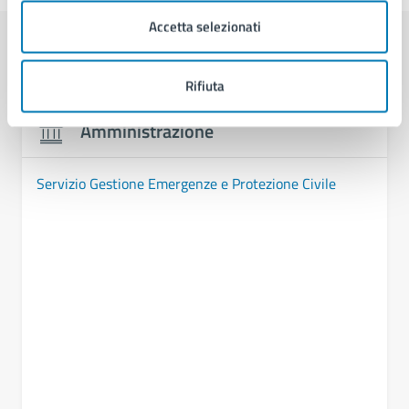
Accetta selezionati
Contenuti correlati
Rifiuta
Amministrazione
Servizio Gestione Emergenze e Protezione Civile