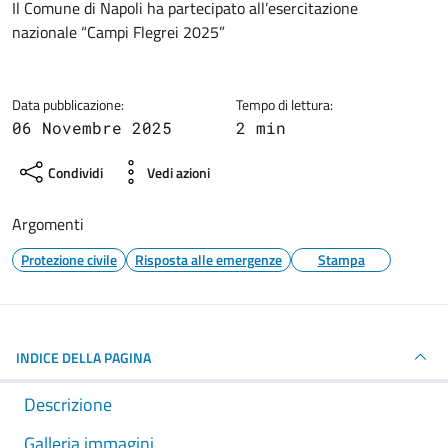
Dettagli della notizia
Il Comune di Napoli ha partecipato all’esercitazione
nazionale “Campi Flegrei 2025”
Data pubblicazione:
Tempo di lettura:
06 Novembre 2025
2 min
Condividi
Vedi azioni
Argomenti
Protezione civile
Risposta alle emergenze
Stampa
INDICE DELLA PAGINA
Descrizione
Galleria immagini