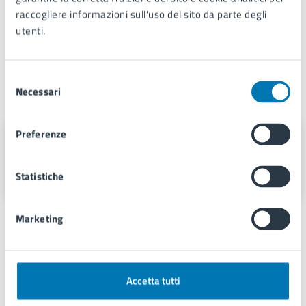
raccogliere informazioni sull'uso del sito da parte degli
utenti.
Selezione
Necessari
A cura di
del
consenso
Preferenze
Servizio Stampa e Web TV
Piazza Municipio 22, 80133
Statistiche
Marketing
Accetta tutti
Ultimo aggiornamento:
06/11/2025, 14:47