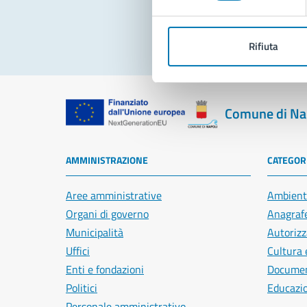
Rifiuta
Comune di Na
AMMINISTRAZIONE
CATEGORI
Aree amministrative
Ambient
Organi di governo
Anagrafe
Municipalità
Autorizz
Uffici
Cultura 
Enti e fondazioni
Document
Politici
Educazi
Personale amministrativo