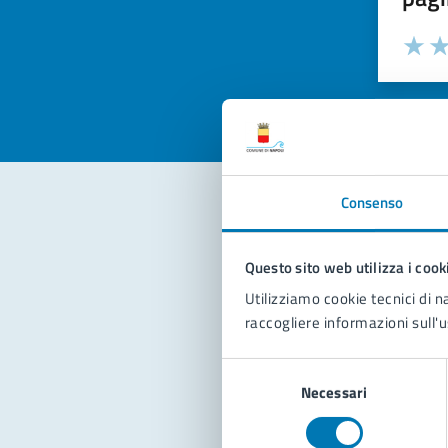
Valuta la
Selezi
Valuta 
Val
Consenso
Con
Questo sito web utilizza i cook
Utilizziamo cookie tecnici di n
raccogliere informazioni sull'u
Selezione
Necessari
del
consenso
Pro