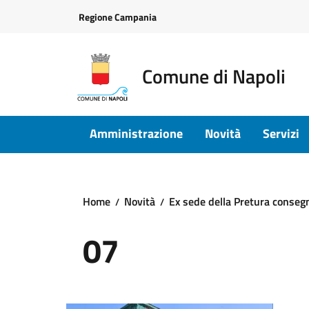
Vai ai contenuti
Vai al footer
Regione Campania
Comune di Napoli
Amministrazione
Novità
Servizi
Home
Novità
Ex sede della Pretura consegn
07