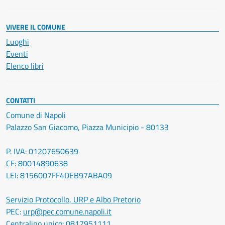
VIVERE IL COMUNE
Luoghi
Eventi
Elenco libri
CONTATTI
Comune di Napoli
Palazzo San Giacomo, Piazza Municipio - 80133
P. IVA: 01207650639
CF: 80014890638
LEI: 8156007FF4DEB97ABA09
Servizio Protocollo, URP e Albo Pretorio
PEC:
urp@pec.comune.napoli.it
Centralino unico:
0817951111