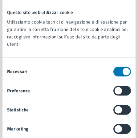
Questo sito web utilizza i cookie
Comune di Napoli
Utilizziamo cookie tecnici di navigazione e di sessione per
garantire la corretta fruizione del sito e cookie analitici per
raccogliere informazioni sull'uso del sito da parte degli
AMMINISTRAZIONE
utenti.
Aree amministrative
Organi di governo
Municipalità
Selezione
Uffici
Necessari
del
Enti e fondazioni
consenso
Politici
Preferenze
Personale amministrativo
Documenti e dati
Intranet, posta aziendale e protocollo
Statistiche
Marketing
CATEGORIE DI SERVIZIO
Ambiente