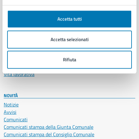
Anagrafe e stato civile
Autorizzazioni
Accetta tutti
Cultura e tempo libero
Documenti e certificati
Educazione e formazione
Accetta selezionati
Giustizia e sicurezza pubblica
Imprese e commercio
Salute, benessere e assistenza
Rifiuta
Servizi Cimiteriali
Vita lavorativa
NOVITÀ
Notizie
Avvisi
Comunicati
Comunicati stampa della Giunta Comunale
Comunicati stampa del Consiglio Comunale