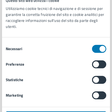
Questo sito web utilizza i cookie
Utilizziamo cookie tecnici di navigazione e di sessione per
AMMINISTRAZIONE
garantire la corretta fruizione del sito e cookie analitici per
raccogliere informazioni sull'uso del sito da parte degli
Aree amministrative
utenti.
Organi di governo
Municipalità
Uffici
Selezione
Enti e fondazioni
Necessari
del
Politici
consenso
Personale amministrativo
Documenti e dati
Preferenze
Intranet, posta aziendale e protocollo
Statistiche
CATEGORIE DI SERVIZIO
Ambiente
Marketing
Anagrafe e stato civile
Autorizzazioni
Cultura e tempo libero