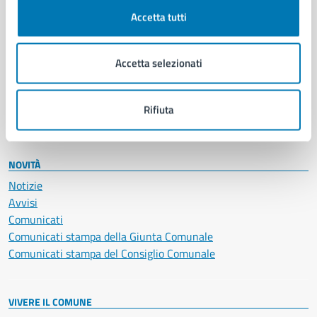
Documenti e certificati
Accetta tutti
Educazione e formazione
Giustizia e sicurezza pubblica
Accetta selezionati
Imprese e commercio
Salute, benessere e assistenza
Servizi Cimiteriali
Rifiuta
Vita lavorativa
NOVITÀ
Notizie
Avvisi
Comunicati
Comunicati stampa della Giunta Comunale
Comunicati stampa del Consiglio Comunale
VIVERE IL COMUNE