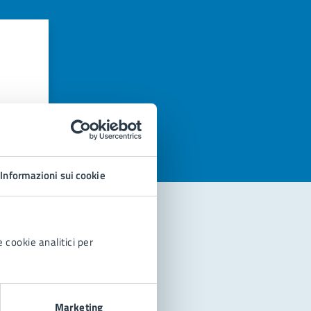
azioni
Informazioni sui cookie
 cookie analitici per
Marketing