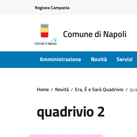
Vai ai contenuti
Vai al footer
Regione Campania
Comune di Napoli
Amministrazione
Novità
Servizi
Home
Novità
Era, È e Sarà Quadrivio
qua
quadrivio 2