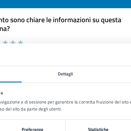
to sono chiare le informazioni su questa
na?
 chiarezza delle informazioni (da 1 a 5 stelle)
ona il numero di stelle per valutare la chiarezza delle inform
1 stelle su 5
uta 2 stelle su 5
Valuta 3 stelle su 5
Valuta 4 stelle su 5
Valuta 5 stelle su 5
Dettagli
ie
tatta il comune
avigazione e di sessione per garantire la corretta fruizione del sito e
so del sito da parte degli utenti.
Leggi le domande frequenti
Richiedi assistenza
Preferenze
Statistiche