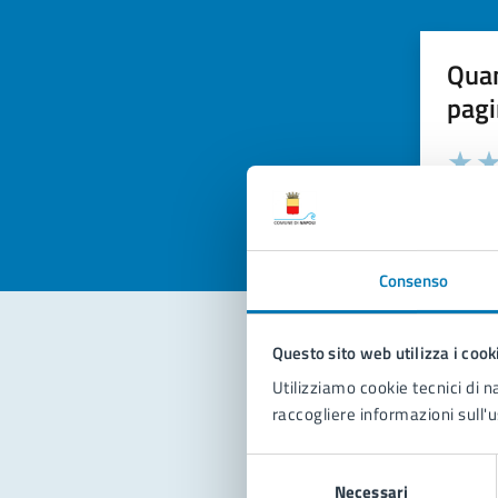
Quan
pagi
Valuta la
Selezi
Valuta 
Val
Consenso
Questo sito web utilizza i cook
Con
Utilizziamo cookie tecnici di n
raccogliere informazioni sull'u
Selezione
Necessari
del