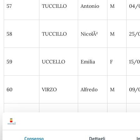
57
TUCCILLO
Antonio
M
04/
58
TUCCILLO
NicolÃ²
M
25/
59
UCCELLO
Emilia
F
15/0
60
VIRZO
Alfredo
M
09/
61
ZENO
Marco
M
25/
Consenso
Dettagli
I