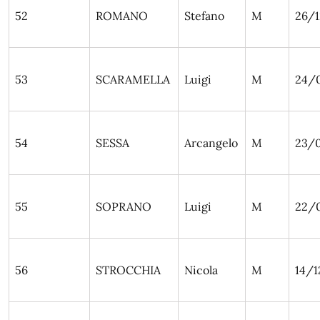
52
ROMANO
Stefano
M
26/1
53
SCARAMELLA
Luigi
M
24/
54
SESSA
Arcangelo
M
23/
55
SOPRANO
Luigi
M
22/
56
STROCCHIA
Nicola
M
14/1