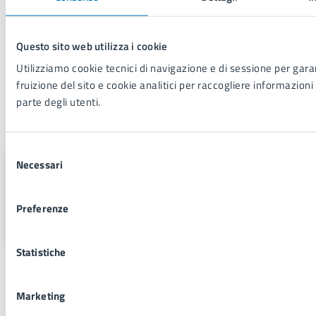
Candidature
fuori
termine
Questo sito web utilizza i cookie
Utilizziamo cookie tecnici di navigazione e di sessione per garan
VERDE
Francesco
M
09/
fruizione del sito e cookie analitici per raccogliere informazioni 
parte degli utenti.
A cura di
Selezione
Necessari
del
Servizio Comunicazione
consenso
Istituzionale e Portale Web
Preferenze
Piazza Municipio 22, 80133
Statistiche
Marketing