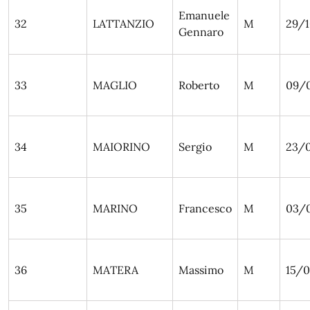
Emanuele
32
LATTANZIO
M
29/1
Gennaro
33
MAGLIO
Roberto
M
09/
34
MAIORINO
Sergio
M
23/
35
MARINO
Francesco
M
03/
36
MATERA
Massimo
M
15/0