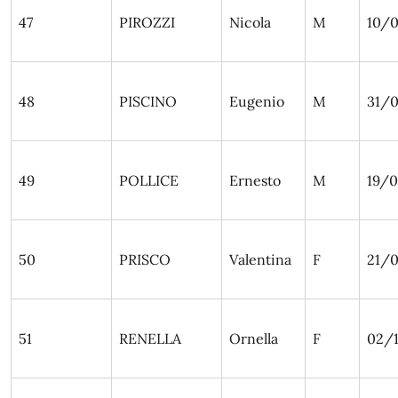
47
PIROZZI
Nicola
M
10/0
48
PISCINO
Eugenio
M
31/0
49
POLLICE
Ernesto
M
19/0
50
PRISCO
Valentina
F
21/0
51
RENELLA
Ornella
F
02/1