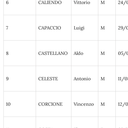
6
CALIENDO
Vittorio
M
24/
7
CAPACCIO
Luigi
M
29/
8
CASTELLANO
Aldo
M
05/
9
CELESTE
Antonio
M
11/0
10
CORCIONE
Vincenzo
M
12/