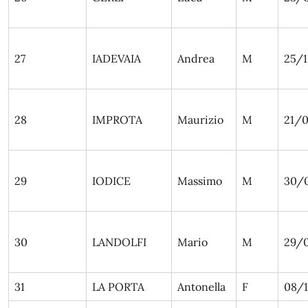
27
IADEVAIA
Andrea
M
25/
28
IMPROTA
Maurizio
M
21/0
29
IODICE
Massimo
M
30/
30
LANDOLFI
Mario
M
29/0
31
LA PORTA
Antonella
F
08/