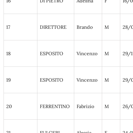
16
DI PIETRO
Adelina
F
16/0
17
DIRETTORE
Brando
M
28/
18
ESPOSITO
Vincenzo
M
29/1
19
ESPOSITO
Vincenzo
M
29/
20
FERRENTINO
Fabrizio
M
26/
21
FULGERI
Alessia
F
24/1