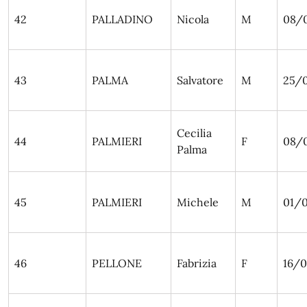
42
PALLADINO
Nicola
M
08/
43
PALMA
Salvatore
M
25/
Cecilia
44
PALMIERI
F
08/
Palma
45
PALMIERI
Michele
M
01/
46
PELLONE
Fabrizia
F
16/0