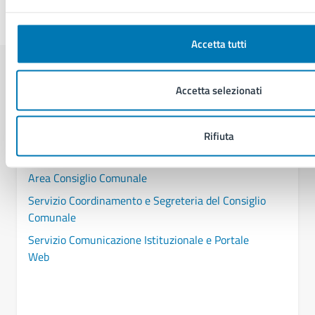
Ultimo aggiornamento:
22/09/2025, 16:56
Accetta tutti
Contenuti correlati
Accetta selezionati
Amministrazione
Rifiuta
Area Consiglio Comunale
Servizio Coordinamento e Segreteria del Consiglio
Comunale
Servizio Comunicazione Istituzionale e Portale
Web