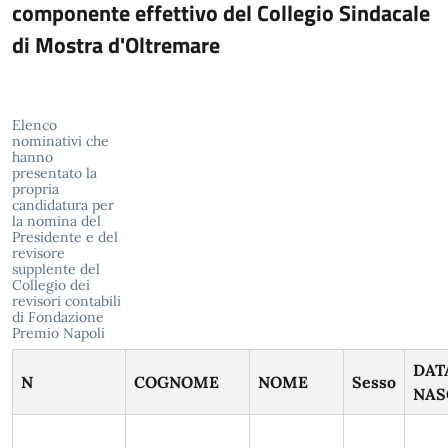
componente effettivo del Collegio Sindacale
di Mostra d'Oltremare
Elenco
nominativi che
hanno
presentato la
propria
candidatura per
la nomina del
Presidente e del
revisore
supplente del
Collegio dei
revisori contabili
di Fondazione
Premio Napoli
DAT
N
COGNOME
NOME
Sesso
NAS