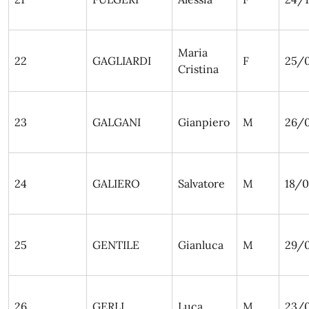
Maria
22
GAGLIARDI
F
25/0
Cristina
23
GALGANI
Gianpiero
M
26/0
24
GALIERO
Salvatore
M
18/
25
GENTILE
Gianluca
M
29/0
26
GERLI
Luca
M
23/