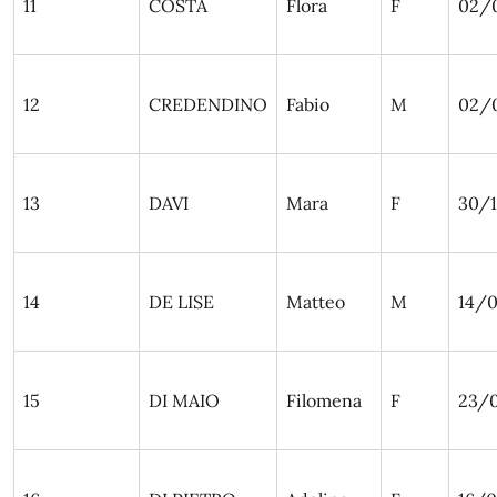
11
COSTA
Flora
F
02/
12
CREDENDINO
Fabio
M
02/0
13
DAVI
Mara
F
30/
14
DE LISE
Matteo
M
14/0
15
DI MAIO
Filomena
F
23/0