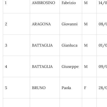
1
AMBROSINO
Fabrizio
M
14/0
2
ARAGONA
Giovanni
M
08/
3
BATTAGLIA
Gianluca
M
01/
4
BATTAGLIA
Giuseppe
M
09/
5
BRUNO
Paola
F
28/0