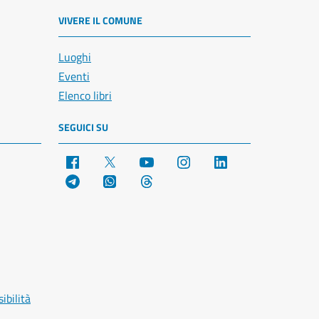
VIVERE IL COMUNE
Luoghi
Eventi
Elenco libri
SEGUICI SU
Facebook
X
YouTube
Instagram
LinkedIn
Telegram
WhatsApp
Threads
ibilità