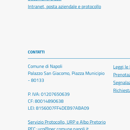
Intranet, posta aziendale e protocollo
CONTATTI
Comune di Napoli
Leggi le
Palazzo San Giacomo, Piazza Municipio
Prenota
- 80133
Segnalaz
Richiest
P. IVA: 01207650639
CF: 80014890638
LEI: 8156007FF4DEB97ABA09
Servizio Protocollo, URP e Albo Pretorio
PEC:
urp@pec.comune.napoli.it