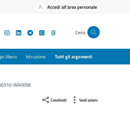
Accedi all'area personale
YouTube
Instagram
LinkedIn
Telegram
WhatsApp
Threads
Cerca
o libero
Istruzione
Tutti gli argomenti
60310-WA0058
Condividi
Vedi azioni