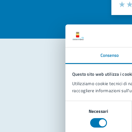
Valuta la
Selezi
Valuta 
Val
Consenso
Con
Questo sito web utilizza i cook
Utilizziamo cookie tecnici di n
raccogliere informazioni sull'u
Selezione
Necessari
del
Pro
consenso