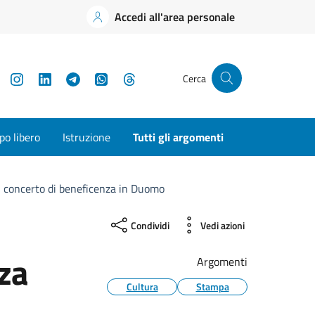
Accedi all'area personale
YouTube
Instagram
LinkedIn
Telegram
WhatsApp
Threads
Cerca
o libero
Istruzione
Tutti gli argomenti
 concerto di beneficenza in Duomo
Condividi
Vedi azioni
za
Argomenti
Cultura
Stampa