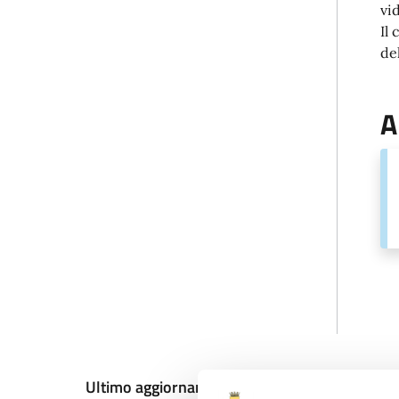
vi
Il
del
A
Ultimo aggiornamento:
17/12/2025, 13:26