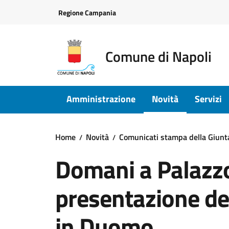
Vai ai contenuti
Vai al footer
Regione Campania
Comune di Napoli
Amministrazione
Novità
Servizi
Home
Novità
Comunicati stampa della Giun
Domani a Palazz
presentazione de
in Duomo