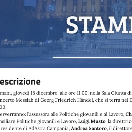
escrizione
mani, giovedì 18 dicembre, alle ore 11.00, nella Sala Giunta d
ncerto Messiah di Georg Friedrich Händel, che si terrà nel 
.00.
erverranno: l’assessora alle Politiche giovanili e al Lavoro,
Ch
nsiliare Politiche giovanili e Lavoro,
Luigi Musto
, la direttr
 presidente di AdAstra Campania,
Andrea Santoro
, il diretto