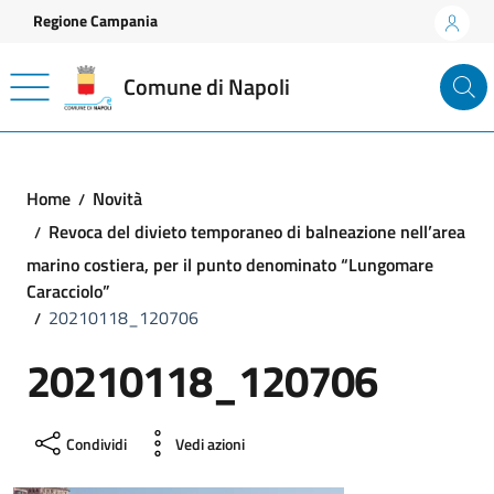
Vai ai contenuti
Vai al footer
Regione Campania
Comune di Napoli
Home
Novità
Revoca del divieto temporaneo di balneazione nell’area
marino costiera, per il punto denominato “Lungomare
Caracciolo”
20210118_120706
20210118_120706
Condividi
Vedi azioni