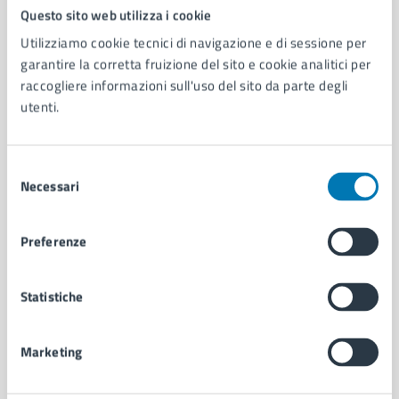
Comune di Napoli
Questo sito web utilizza i cookie
Utilizziamo cookie tecnici di navigazione e di sessione per
garantire la corretta fruizione del sito e cookie analitici per
AMMINISTRAZIONE
raccogliere informazioni sull'uso del sito da parte degli
Aree amministrative
utenti.
Organi di governo
Municipalità
Uffici
Selezione
Enti e fondazioni
Necessari
del
Politici
consenso
Personale amministrativo
Preferenze
Documenti e dati
Intranet, posta aziendale e protocollo
Statistiche
CATEGORIE DI SERVIZIO
Marketing
Ambiente
Anagrafe e stato civile