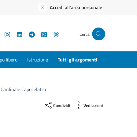
Accedi all'area personale
YouTube
Instagram
LinkedIn
Telegram
WhatsApp
Threads
Cerca
o libero
Istruzione
Tutti gli argomenti
 Cardinale Capecelatro
Condividi
Vedi azioni