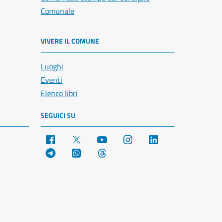
Comunale
VIVERE IL COMUNE
Luoghi
Eventi
Elenco libri
SEGUICI SU
Facebook
X
YouTube
Instagram
LinkedIn
Telegram
WhatsApp
Threads