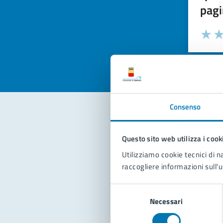
pagi
Valuta la
Selezi
Valuta 
Val
Consenso
Con
Questo sito web utilizza i cook
Utilizziamo cookie tecnici di n
raccogliere informazioni sull'u
Selezione
Necessari
del
consenso