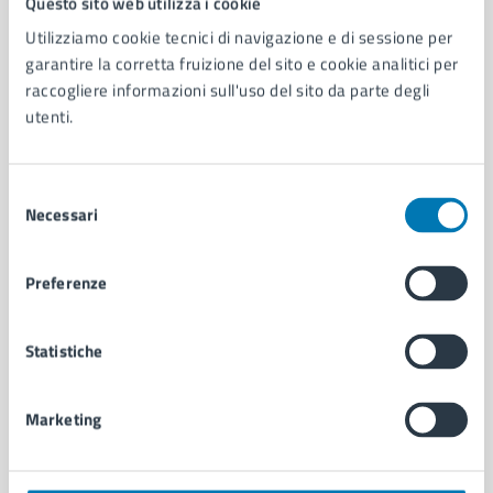
Questo sito web utilizza i cookie
Comune di Napoli
Utilizziamo cookie tecnici di navigazione e di sessione per
garantire la corretta fruizione del sito e cookie analitici per
AMMINISTRAZIONE
raccogliere informazioni sull'uso del sito da parte degli
Aree amministrative
utenti.
Organi di governo
Municipalità
Uffici
Selezione
Necessari
Enti e fondazioni
del
Politici
consenso
Personale amministrativo
Preferenze
Documenti e dati
Intranet, posta aziendale e protocollo
Statistiche
CATEGORIE DI SERVIZIO
Marketing
Ambiente
Anagrafe e stato civile
Autorizzazioni