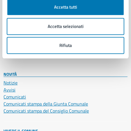
Cultura e tempo libero
Accetta tutti
Documenti e certificati
Educazione e formazione
Giustizia e sicurezza pubblica
Accetta selezionati
Imprese e commercio
Salute, benessere e assistenza
Rifiuta
Servizi Cimiteriali
Vita lavorativa
NOVITÀ
Notizie
Avvisi
Comunicati
Comunicati stampa della Giunta Comunale
Comunicati stampa del Consiglio Comunale
VIVERE IL COMUNE