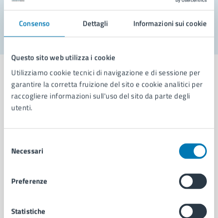
Segnala disservizio
Consenso
Dettagli
Informazioni sui cookie
Questo sito web utilizza i cookie
Utilizziamo cookie tecnici di navigazione e di sessione per
garantire la corretta fruizione del sito e cookie analitici per
raccogliere informazioni sull'uso del sito da parte degli
Comune di Napoli
utenti.
AMMINISTRAZIONE
Selezione
Necessari
Aree amministrative
del
Organi di governo
consenso
Municipalità
Preferenze
Uffici
Enti e fondazioni
Politici
Statistiche