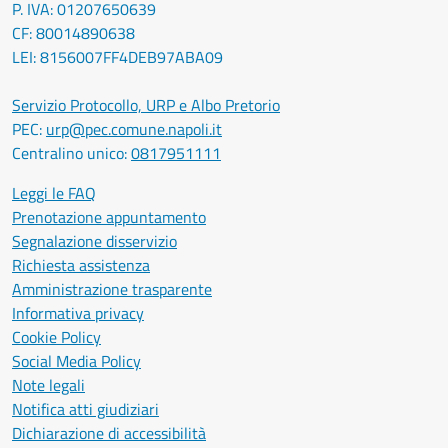
P. IVA: 01207650639
CF: 80014890638
LEI: 8156007FF4DEB97ABA09
Servizio Protocollo, URP e Albo Pretorio
PEC:
urp@pec.comune.napoli.it
Centralino unico:
0817951111
Leggi le FAQ
Prenotazione appuntamento
Segnalazione disservizio
Richiesta assistenza
Amministrazione trasparente
Informativa privacy
Cookie Policy
Social Media Policy
Note legali
Notifica atti giudiziari
Dichiarazione di accessibilità