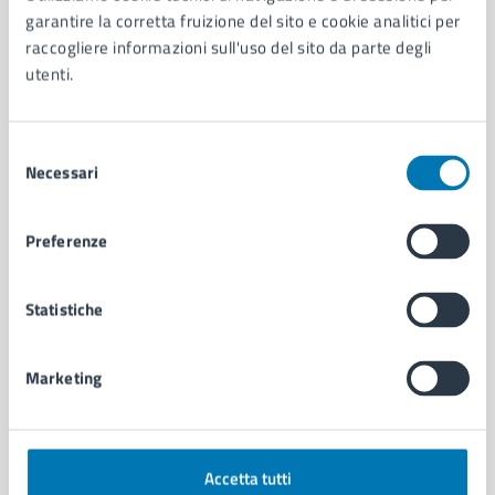
Aree amministrative
garantire la corretta fruizione del sito e cookie analitici per
Organi di governo
raccogliere informazioni sull'uso del sito da parte degli
Municipalità
utenti.
Uffici
Enti e fondazioni
Politici
Selezione
Personale amministrativo
Necessari
del
Documenti e dati
consenso
Intranet, posta aziendale e protocollo
Preferenze
CATEGORIE DI SERVIZIO
Statistiche
Ambiente
Anagrafe e stato civile
Marketing
Autorizzazioni
Cultura e tempo libero
Documenti e certificati
Educazione e formazione
Accetta tutti
Giustizia e sicurezza pubblica