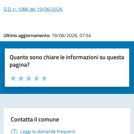
O.D. n. 1086 del 19/06/2026
Ultimo aggiornamento:
19/06/2026, 07:54
Quanto sono chiare le informazioni su questa
pagina?
Valuta la chiarezza delle informazioni (da 1 a 5 stelle)
Seleziona il numero di stelle per valutare la chiarezza delle i
Valuta 1 stelle su 5
Valuta 2 stelle su 5
Valuta 3 stelle su 5
Valuta 4 stelle su 5
Valuta 5 stelle su 5
Contatta il comune
Leggi le domande frequenti