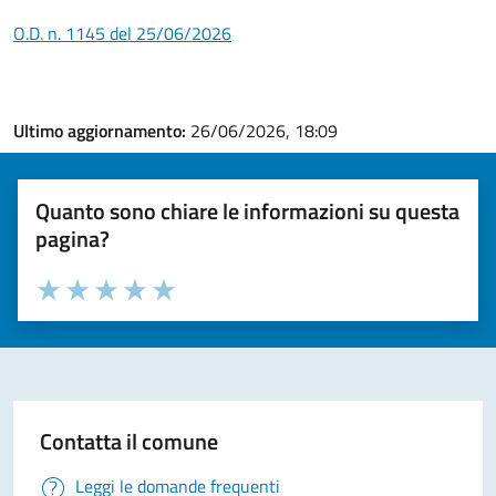
O.D. n. 1145 del 25/06/2026
Ultimo aggiornamento:
26/06/2026, 18:09
Quanto sono chiare le informazioni su questa
pagina?
Valuta la chiarezza delle informazioni (da 1 a 5 stelle)
Seleziona il numero di stelle per valutare la chiarezza delle i
Valuta 1 stelle su 5
Valuta 2 stelle su 5
Valuta 3 stelle su 5
Valuta 4 stelle su 5
Valuta 5 stelle su 5
Contatta il comune
Leggi le domande frequenti