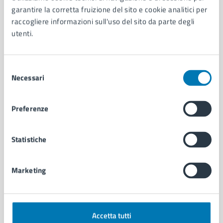
Aree amministrative
garantire la corretta fruizione del sito e cookie analitici per
Organi di governo
raccogliere informazioni sull'uso del sito da parte degli
Municipalità
utenti.
Uffici
Enti e fondazioni
Politici
Selezione
Personale amministrativo
Necessari
del
Documenti e dati
consenso
Intranet, posta aziendale e protocollo
Preferenze
CATEGORIE DI SERVIZIO
Statistiche
Ambiente
Anagrafe e stato civile
Marketing
Autorizzazioni
Cultura e tempo libero
Documenti e certificati
Educazione e formazione
Accetta tutti
Giustizia e sicurezza pubblica