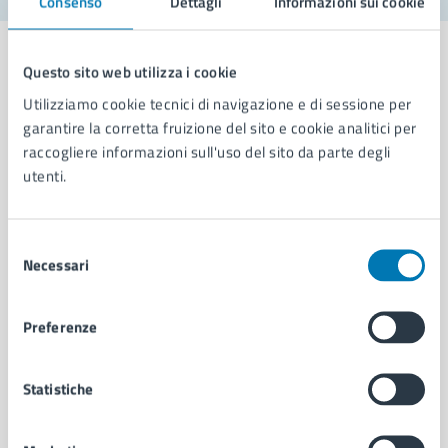
Consenso
Dettagli
Informazioni sui cookie
Questo sito web utilizza i cookie
Utilizziamo cookie tecnici di navigazione e di sessione per
Comune di Napoli
garantire la corretta fruizione del sito e cookie analitici per
raccogliere informazioni sull'uso del sito da parte degli
utenti.
AMMINISTRAZIONE
Aree amministrative
Selezione
Organi di governo
Necessari
del
Municipalità
consenso
Uffici
Enti e fondazioni
Preferenze
Politici
Personale amministrativo
Statistiche
Documenti e dati
Intranet, posta aziendale e protocollo