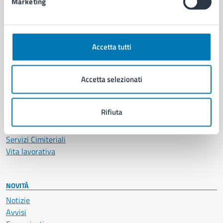
Marketing
CATEGORIE DI SERVIZIO
Ambiente
Anagrafe e stato civile
Accetta tutti
Autorizzazioni
Cultura e tempo libero
Accetta selezionati
Documenti e certificati
Educazione e formazione
Giustizia e sicurezza pubblica
Rifiuta
Imprese e commercio
Salute, benessere e assistenza
Servizi Cimiteriali
Vita lavorativa
NOVITÀ
Notizie
Avvisi