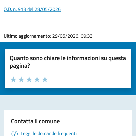
O.D. n. 913 del 28/05/2026
Ultimo aggiornamento:
29/05/2026, 09:33
Quanto sono chiare le informazioni su questa
pagina?
Valuta la chiarezza delle informazioni (da 1 a 5 stelle)
Seleziona il numero di stelle per valutare la chiarezza delle i
Valuta 1 stelle su 5
Valuta 2 stelle su 5
Valuta 3 stelle su 5
Valuta 4 stelle su 5
Valuta 5 stelle su 5
Contatta il comune
Leggi le domande frequenti