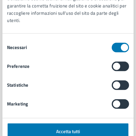
Aree amministrative
garantire la corretta fruizione del sito e cookie analitici per
Organi di governo
raccogliere informazioni sull'uso del sito da parte degli
Municipalità
utenti.
Uffici
Enti e fondazioni
Politici
Selezione
Personale amministrativo
Necessari
del
Documenti e dati
consenso
Intranet, posta aziendale e protocollo
Preferenze
CATEGORIE DI SERVIZIO
Statistiche
Ambiente
Anagrafe e stato civile
Marketing
Autorizzazioni
Cultura e tempo libero
Documenti e certificati
Educazione e formazione
Accetta tutti
Giustizia e sicurezza pubblica