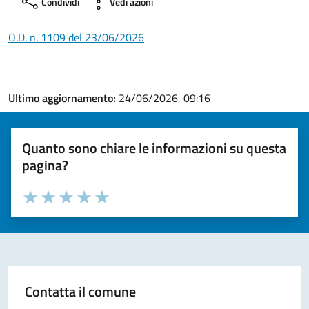
Condividi
Vedi azioni
O.D. n. 1109 del 23/06/2026
Ultimo aggiornamento:
24/06/2026, 09:16
Quanto sono chiare le informazioni su questa
pagina?
Valuta la chiarezza delle informazioni (da 1 a 5 stelle)
Seleziona il numero di stelle per valutare la chiarezza delle i
Valuta 1 stelle su 5
Valuta 2 stelle su 5
Valuta 3 stelle su 5
Valuta 4 stelle su 5
Valuta 5 stelle su 5
Contatta il comune