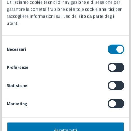
Utilizziamo cookie tecnici di navigazione e di sessione per
Aree amministrative
garantire la corretta fruizione del sito e cookie analitici per
Organi di governo
raccogliere informazioni sull'uso del sito da parte degli
Municipalità
utenti.
Uffici
Enti e fondazioni
Selezione
Politici
Necessari
del
Personale amministrativo
consenso
Documenti e dati
Intranet, posta aziendale e protocollo
Preferenze
CATEGORIE DI SERVIZIO
Statistiche
Ambiente
Anagrafe e stato civile
Marketing
Autorizzazioni
Cultura e tempo libero
Documenti e certificati
Educazione e formazione
Accetta tutti