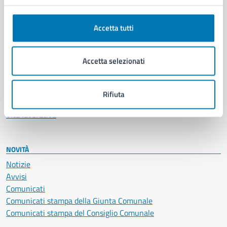
Anagrafe e stato civile
Autorizzazioni
Accetta tutti
Cultura e tempo libero
Documenti e certificati
Educazione e formazione
Accetta selezionati
Giustizia e sicurezza pubblica
Imprese e commercio
Salute, benessere e assistenza
Rifiuta
Servizi Cimiteriali
Vita lavorativa
NOVITÀ
Notizie
Avvisi
Comunicati
Comunicati stampa della Giunta Comunale
Comunicati stampa del Consiglio Comunale