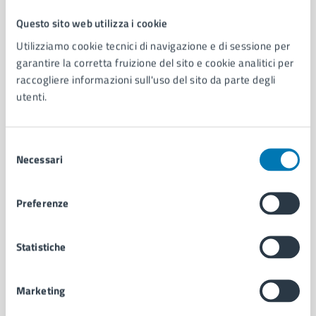
Questo sito web utilizza i cookie
Comune di Napoli
Utilizziamo cookie tecnici di navigazione e di sessione per
garantire la corretta fruizione del sito e cookie analitici per
raccogliere informazioni sull'uso del sito da parte degli
AMMINISTRAZIONE
utenti.
Aree amministrative
Organi di governo
Municipalità
Selezione
Uffici
Necessari
del
Enti e fondazioni
consenso
Politici
Preferenze
Personale amministrativo
Documenti e dati
Intranet, posta aziendale e protocollo
Statistiche
CATEGORIE DI SERVIZIO
Marketing
Ambiente