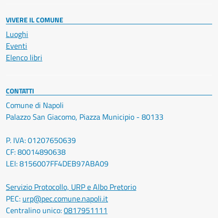
VIVERE IL COMUNE
Luoghi
Eventi
Elenco libri
CONTATTI
Comune di Napoli
Palazzo San Giacomo, Piazza Municipio - 80133
P. IVA: 01207650639
CF: 80014890638
LEI: 8156007FF4DEB97ABA09
Servizio Protocollo, URP e Albo Pretorio
PEC:
urp@pec.comune.napoli.it
Centralino unico:
0817951111