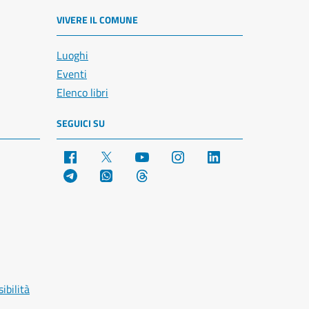
VIVERE IL COMUNE
Luoghi
Eventi
Elenco libri
SEGUICI SU
Facebook
X
YouTube
Instagram
LinkedIn
Telegram
WhatsApp
Threads
ibilità