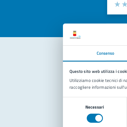
Valuta la
Selezi
Valuta 
Val
Consenso
Con
Questo sito web utilizza i cook
Utilizziamo cookie tecnici di n
raccogliere informazioni sull'u
Selezione
Necessari
del
Pro
consenso