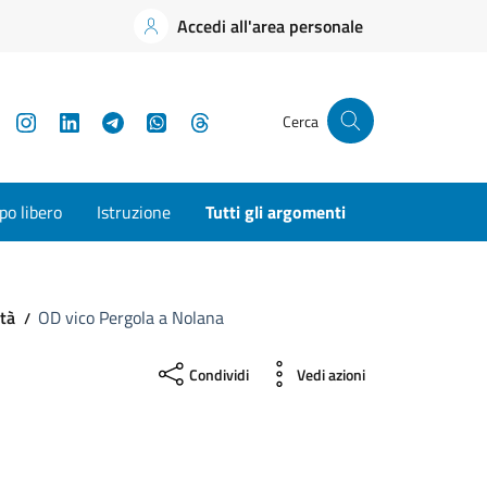
Accedi all'area personale
YouTube
Instagram
LinkedIn
Telegram
WhatsApp
Threads
Cerca
o libero
Istruzione
Tutti gli argomenti
ità
OD vico Pergola a Nolana
Condividi
Vedi azioni