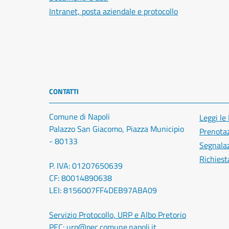
Intranet, posta aziendale e protocollo
CONTATTI
Comune di Napoli
Leggi le
Palazzo San Giacomo, Piazza Municipio
Prenota
- 80133
Segnalaz
Richiest
P. IVA: 01207650639
CF: 80014890638
LEI: 8156007FF4DEB97ABA09
Servizio Protocollo, URP e Albo Pretorio
PEC:
urp@pec.comune.napoli.it