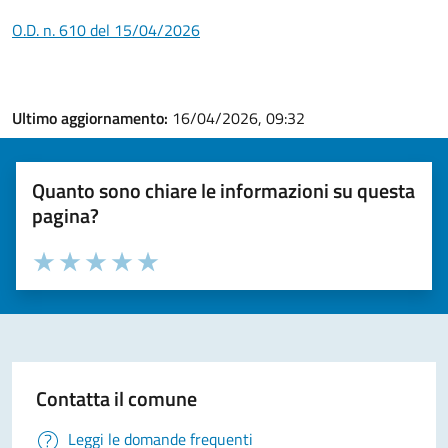
O.D. n. 610 del 15/04/2026
Ultimo aggiornamento:
16/04/2026, 09:32
Quanto sono chiare le informazioni su questa
pagina?
Valuta la chiarezza delle informazioni (da 1 a 5 stelle)
Seleziona il numero di stelle per valutare la chiarezza delle i
Valuta 1 stelle su 5
Valuta 2 stelle su 5
Valuta 3 stelle su 5
Valuta 4 stelle su 5
Valuta 5 stelle su 5
Contatta il comune
Leggi le domande frequenti