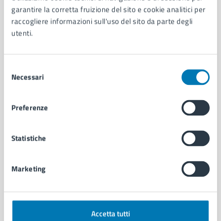
Aree amministrative
garantire la corretta fruizione del sito e cookie analitici per
Organi di governo
raccogliere informazioni sull'uso del sito da parte degli
Municipalità
utenti.
Uffici
Enti e fondazioni
Politici
Selezione
Personale amministrativo
Necessari
del
Documenti e dati
consenso
Intranet, posta aziendale e protocollo
Preferenze
CATEGORIE DI SERVIZIO
Statistiche
Ambiente
Anagrafe e stato civile
Marketing
Autorizzazioni
Cultura e tempo libero
Documenti e certificati
Educazione e formazione
Accetta tutti
Giustizia e sicurezza pubblica