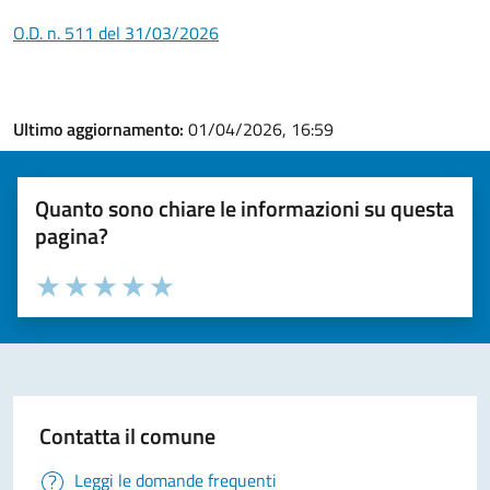
O.D. n. 511 del 31/03/2026
Ultimo aggiornamento:
01/04/2026, 16:59
Quanto sono chiare le informazioni su questa
pagina?
Valuta la chiarezza delle informazioni (da 1 a 5 stelle)
Seleziona il numero di stelle per valutare la chiarezza delle i
Valuta 1 stelle su 5
Valuta 2 stelle su 5
Valuta 3 stelle su 5
Valuta 4 stelle su 5
Valuta 5 stelle su 5
Contatta il comune
Leggi le domande frequenti