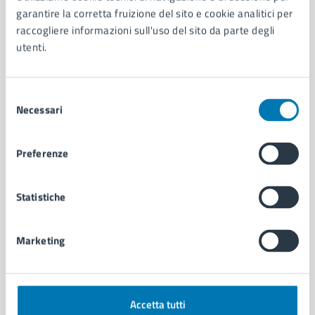
Aree amministrative
garantire la corretta fruizione del sito e cookie analitici per
Organi di governo
raccogliere informazioni sull'uso del sito da parte degli
Municipalità
utenti.
Uffici
Enti e fondazioni
Politici
Selezione
Personale amministrativo
Necessari
del
Documenti e dati
consenso
Intranet, posta aziendale e protocollo
Preferenze
CATEGORIE DI SERVIZIO
Statistiche
Ambiente
Anagrafe e stato civile
Marketing
Autorizzazioni
Cultura e tempo libero
Documenti e certificati
Educazione e formazione
Accetta tutti
Giustizia e sicurezza pubblica