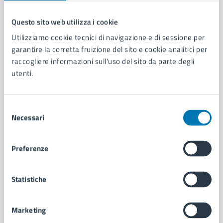
Questo sito web utilizza i cookie
Comune di Napoli
Utilizziamo cookie tecnici di navigazione e di sessione per
garantire la corretta fruizione del sito e cookie analitici per
raccogliere informazioni sull'uso del sito da parte degli
AMMINISTRAZIONE
utenti.
Aree amministrative
Organi di governo
Municipalità
Selezione
Necessari
Uffici
del
Enti e fondazioni
consenso
Politici
Preferenze
Personale amministrativo
Documenti e dati
Intranet, posta aziendale e protocollo
Statistiche
Marketing
CATEGORIE DI SERVIZIO