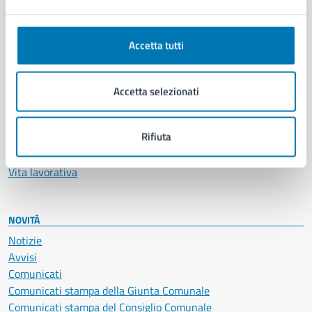
Ambiente
Anagrafe e stato civile
Autorizzazioni
Accetta tutti
Cultura e tempo libero
Documenti e certificati
Educazione e formazione
Accetta selezionati
Giustizia e sicurezza pubblica
Imprese e commercio
Rifiuta
Salute, benessere e assistenza
Servizi Cimiteriali
Vita lavorativa
NOVITÀ
Notizie
Avvisi
Comunicati
Comunicati stampa della Giunta Comunale
Comunicati stampa del Consiglio Comunale