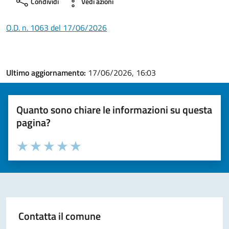
Condividi
Vedi azioni
O.D. n. 1063 del 17/06/2026
Ultimo aggiornamento:
17/06/2026, 16:03
Quanto sono chiare le informazioni su questa
pagina?
Valuta la chiarezza delle informazioni (da 1 a 5 stelle)
Seleziona il numero di stelle per valutare la chiarezza delle i
Valuta 1 stelle su 5
Valuta 2 stelle su 5
Valuta 3 stelle su 5
Valuta 4 stelle su 5
Valuta 5 stelle su 5
Contatta il comune