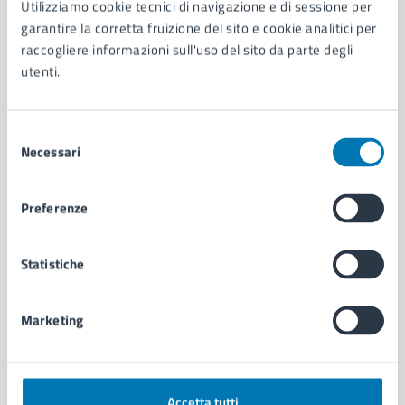
Utilizziamo cookie tecnici di navigazione e di sessione per
Aree amministrative
garantire la corretta fruizione del sito e cookie analitici per
Organi di governo
raccogliere informazioni sull'uso del sito da parte degli
Municipalità
utenti.
Uffici
Enti e fondazioni
Selezione
Politici
Necessari
del
Personale amministrativo
consenso
Documenti e dati
Intranet, posta aziendale e protocollo
Preferenze
CATEGORIE DI SERVIZIO
Statistiche
Ambiente
Anagrafe e stato civile
Marketing
Autorizzazioni
Cultura e tempo libero
Documenti e certificati
Educazione e formazione
Accetta tutti