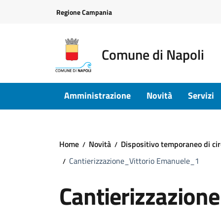
Vai ai contenuti
Vai al footer
Regione Campania
Comune di Napoli
Amministrazione
Novità
Servizi
Home
Novità
Dispositivo temporaneo di circ
Cantierizzazione_Vittorio Emanuele_1
Cantierizzazion