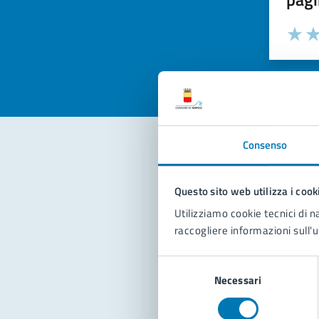
Valuta la
Selezi
Valuta 
Val
Consenso
Con
Questo sito web utilizza i cook
Utilizziamo cookie tecnici di n
raccogliere informazioni sull'u
Selezione
Necessari
del
consenso
Pro