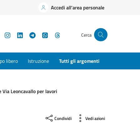
Accedi all'area personale
YouTube
Instagram
LinkedIn
Telegram
WhatsApp
Threads
Cerca
o libero
Istruzione
Tutti gli argomenti
e Via Leoncavallo per lavori
Condividi
Vedi azioni