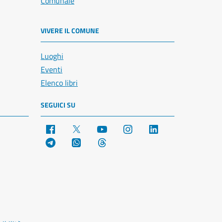
Comunale
VIVERE IL COMUNE
Luoghi
Eventi
Elenco libri
SEGUICI SU
Facebook
X
YouTube
Instagram
LinkedIn
Telegram
WhatsApp
Threads