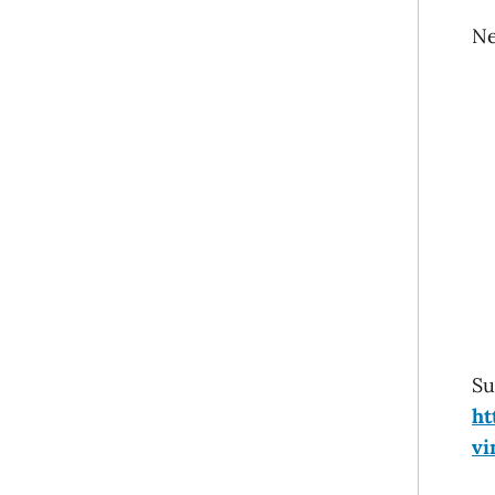
Ne
Su
ht
vi