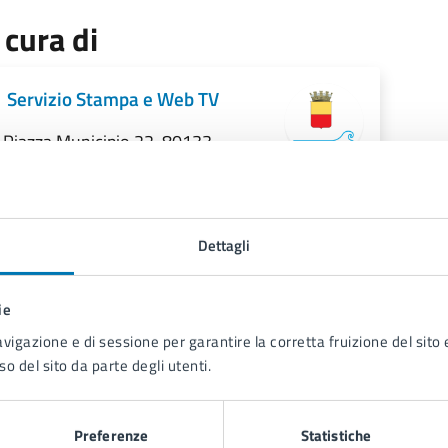
 cura di
Servizio Stampa e Web TV
Piazza Municipio 22, 80133
Dettagli
ie
avigazione e di sessione per garantire la corretta fruizione del sito e
so del sito da parte degli utenti.
Contenuti correlati
Preferenze
Statistiche