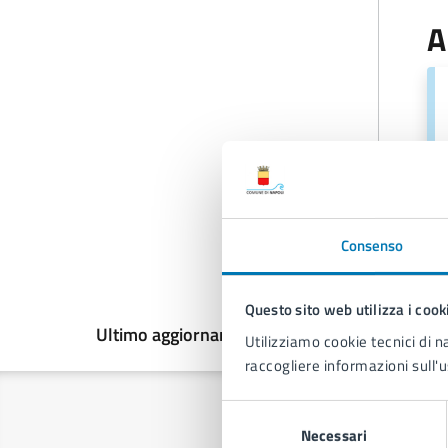
A
Consenso
Questo sito web utilizza i cook
Ultimo aggiornamento:
05/06/2026, 15:41
Utilizziamo cookie tecnici di n
raccogliere informazioni sull'u
Selezione
Necessari
del