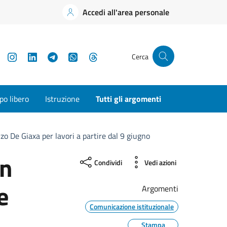
Accedi all'area personale
YouTube
Instagram
LinkedIn
Telegram
WhatsApp
Threads
Cerca
o libero
Istruzione
Tutti gli argomenti
zo De Giaxa per lavori a partire dal 9 giugno
in
Condividi
Vedi azioni
e
Argomenti
Comunicazione istituzionale
Stampa