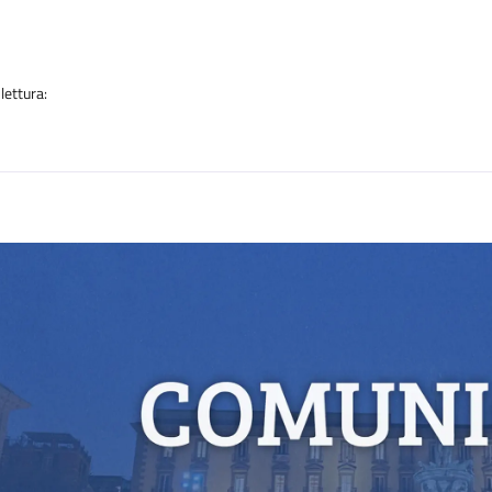
a
lettura:
n