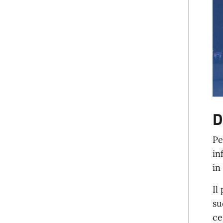
D
Pe
in
in
Il
su
ce