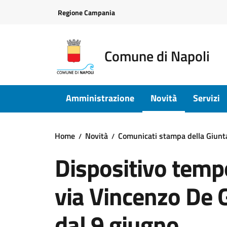
Vai ai contenuti
Vai al footer
Regione Campania
Comune di Napoli
Amministrazione
Novità
Servizi
Home
Novità
Comunicati stampa della Giun
Dispositivo tempo
via Vincenzo De G
dal 9 giugno