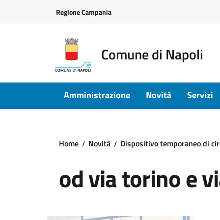
Vai ai contenuti
Vai al footer
Regione Campania
Comune di Napoli
Amministrazione
Novità
Servizi
Home
Novità
Dispositivo temporaneo di circ
od via torino e v