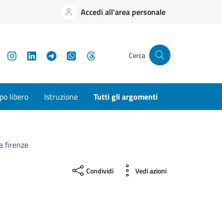
Accedi all'area personale
YouTube
Instagram
LinkedIn
Telegram
WhatsApp
Threads
Cerca
o libero
Istruzione
Tutti gli argomenti
a firenze
Condividi
Vedi azioni