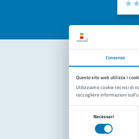
Valuta la
Selezi
Valuta 
Val
Consenso
Con
Questo sito web utilizza i cook
Utilizziamo cookie tecnici di n
raccogliere informazioni sull'u
Selezione
Necessari
del
Pro
consenso