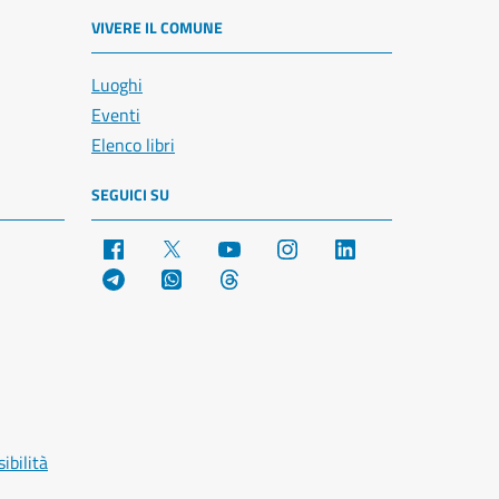
VIVERE IL COMUNE
Luoghi
Eventi
Elenco libri
SEGUICI SU
Facebook
X
YouTube
Instagram
LinkedIn
Telegram
WhatsApp
Threads
ibilità