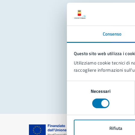
Con
Consenso
Questo sito web utilizza i cook
Utilizziamo cookie tecnici di n
raccogliere informazioni sull'u
Pro
Selezione
Necessari
del
consenso
Rifiuta
Comune di Na