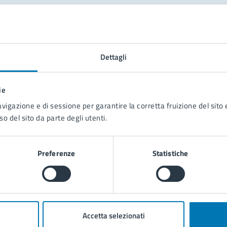
tatta il comune
Leggi le domande frequenti
Dettagli
Richiedi assistenza
ie
Prenota appuntamento
avigazione e di sessione per garantire la corretta fruizione del sito e
so del sito da parte degli utenti.
blemi in città
Segnala disservizio
Preferenze
Statistiche
Accetta selezionati
poli