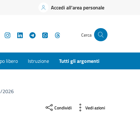
Accedi all'area personale
YouTube
Instagram
LinkedIn
Telegram
WhatsApp
Threads
Cerca
o libero
Istruzione
Tutti gli argomenti
04/2026
Condividi
Vedi azioni