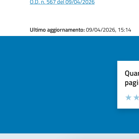
O.D. n. 567 del 09/04/2026
Ultimo aggiornamento:
09/04/2026, 15:14
Quan
pagi
Valuta la
Selezi
Valuta 
Val