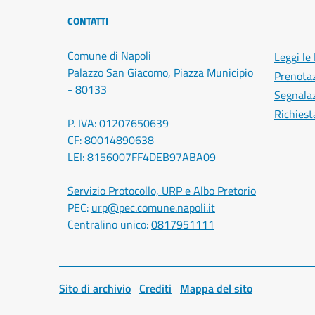
CONTATTI
Comune di Napoli
Leggi le
Palazzo San Giacomo, Piazza Municipio
Prenota
- 80133
Segnalaz
Richiest
P. IVA: 01207650639
CF: 80014890638
LEI: 8156007FF4DEB97ABA09
Servizio Protocollo, URP e Albo Pretorio
PEC:
urp@pec.comune.napoli.it
Centralino unico:
0817951111
Sito di archivio
Crediti
Mappa del sito