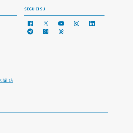
SEGUICI SU
Facebook
X
YouTube
Instagram
LinkedIn
Telegram
WhatsApp
Threads
ibilità