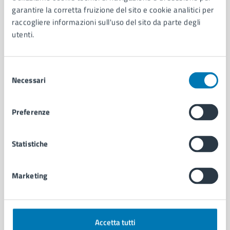
Aree amministrative
garantire la corretta fruizione del sito e cookie analitici per
Organi di governo
raccogliere informazioni sull'uso del sito da parte degli
Municipalità
utenti.
Uffici
Enti e fondazioni
Politici
Selezione
Personale amministrativo
Necessari
del
Documenti e dati
consenso
Intranet, posta aziendale e protocollo
Preferenze
CATEGORIE DI SERVIZIO
Statistiche
Ambiente
Anagrafe e stato civile
Marketing
Autorizzazioni
Cultura e tempo libero
Documenti e certificati
Educazione e formazione
Accetta tutti
Giustizia e sicurezza pubblica