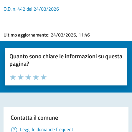
O.D. n. 442 del 24/03/2026
Ultimo aggiornamento:
24/03/2026, 11:46
Quanto sono chiare le informazioni su questa
pagina?
Valuta la chiarezza delle informazioni (da 1 a 5 stelle)
Seleziona il numero di stelle per valutare la chiarezza delle i
Valuta 1 stelle su 5
Valuta 2 stelle su 5
Valuta 3 stelle su 5
Valuta 4 stelle su 5
Valuta 5 stelle su 5
Contatta il comune
Leggi le domande frequenti