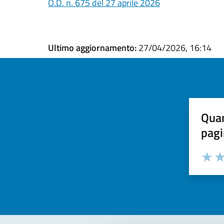
O.D. n. 675 del 27 aprile 2026
Ultimo aggiornamento:
27/04/2026, 16:14
Quan
pagi
Valuta la
Selezi
Valuta 
Val