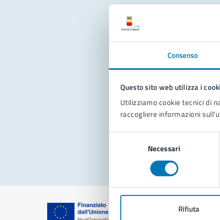
Con
Consenso
Questo sito web utilizza i cook
Utilizziamo cookie tecnici di n
raccogliere informazioni sull'u
Pro
Selezione
Necessari
del
consenso
Rifiuta
Comune di Na