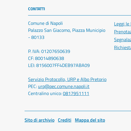
CONTATTI
Comune di Napoli
Leggi le
Palazzo San Giacomo, Piazza Municipio
Prenota
- 80133
Segnalaz
Richiest
P. IVA: 01207650639
CF: 80014890638
LEI: 8156007FF4DEB97ABA09
Servizio Protocollo, URP e Albo Pretorio
PEC:
urp@pec.comune.napoli.it
Centralino unico:
0817951111
Sito di archivio
Crediti
Mappa del sito