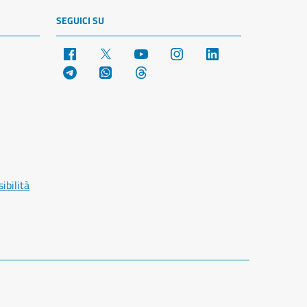
SEGUICI SU
Facebook
X
YouTube
Instagram
LinkedIn
Telegram
WhatsApp
Threads
ibilità