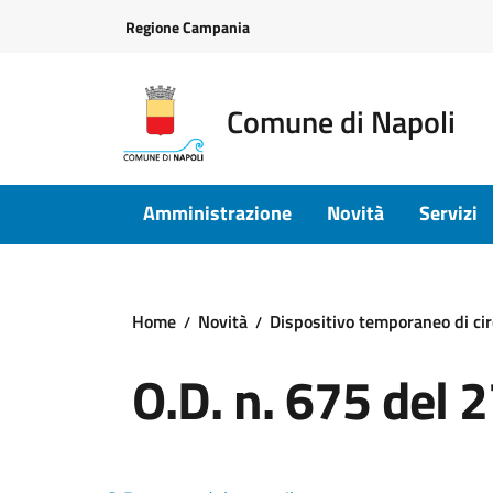
Vai ai contenuti
Vai al footer
Regione Campania
Comune di Napoli
Amministrazione
Novità
Servizi
Home
Novità
Dispositivo temporaneo di cir
O.D. n. 675 del 