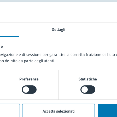
tatta il comune
Leggi le domande frequenti
Dettagli
Richiedi assistenza
ie
Prenota appuntamento
avigazione e di sessione per garantire la corretta fruizione del sito e
so del sito da parte degli utenti.
blemi in città
Segnala disservizio
Preferenze
Statistiche
Accetta selezionati
poli