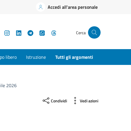
Accedi all'area personale
YouTube
Instagram
LinkedIn
Telegram
WhatsApp
Threads
Cerca
o libero
Istruzione
Tutti gli argomenti
rile 2026
Condividi
Vedi azioni