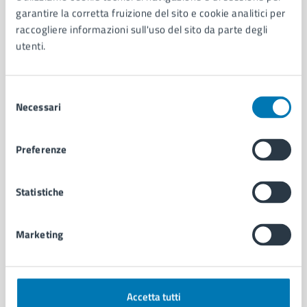
Aree amministrative
garantire la corretta fruizione del sito e cookie analitici per
Organi di governo
raccogliere informazioni sull'uso del sito da parte degli
Municipalità
utenti.
Uffici
Enti e fondazioni
Politici
Selezione
Personale amministrativo
Necessari
del
Documenti e dati
consenso
Intranet, posta aziendale e protocollo
Preferenze
CATEGORIE DI SERVIZIO
Statistiche
Ambiente
Anagrafe e stato civile
Marketing
Autorizzazioni
Cultura e tempo libero
Documenti e certificati
Educazione e formazione
Accetta tutti
Giustizia e sicurezza pubblica