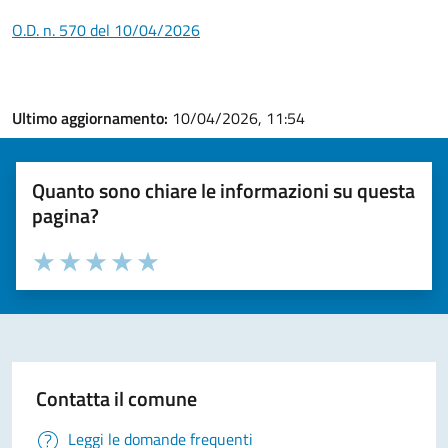
O.D. n. 570 del 10/04/2026
Ultimo aggiornamento:
10/04/2026, 11:54
Quanto sono chiare le informazioni su questa
pagina?
Valuta la chiarezza delle informazioni (da 1 a 5 stelle)
Seleziona il numero di stelle per valutare la chiarezza delle i
Valuta 1 stelle su 5
Valuta 2 stelle su 5
Valuta 3 stelle su 5
Valuta 4 stelle su 5
Valuta 5 stelle su 5
Contatta il comune
Leggi le domande frequenti