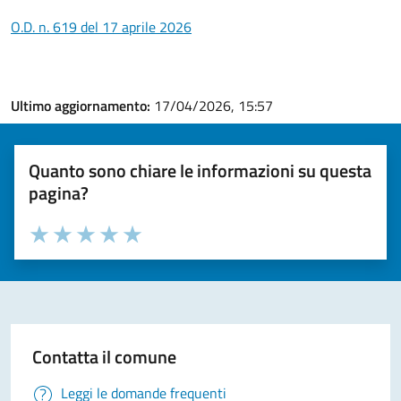
O.D. n. 619 del 17 aprile 2026
Ultimo aggiornamento:
17/04/2026, 15:57
Quanto sono chiare le informazioni su questa
pagina?
Valuta la chiarezza delle informazioni (da 1 a 5 stelle)
Seleziona il numero di stelle per valutare la chiarezza delle i
Valuta 1 stelle su 5
Valuta 2 stelle su 5
Valuta 3 stelle su 5
Valuta 4 stelle su 5
Valuta 5 stelle su 5
Contatta il comune
Leggi le domande frequenti