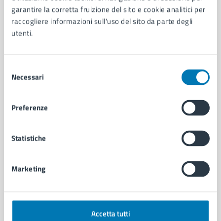
Aree amministrative
garantire la corretta fruizione del sito e cookie analitici per
Organi di governo
raccogliere informazioni sull'uso del sito da parte degli
Municipalità
utenti.
Uffici
Enti e fondazioni
Politici
Selezione
Personale amministrativo
Necessari
del
Documenti e dati
consenso
Intranet, posta aziendale e protocollo
Preferenze
CATEGORIE DI SERVIZIO
Statistiche
Ambiente
Anagrafe e stato civile
Marketing
Autorizzazioni
Cultura e tempo libero
Documenti e certificati
Educazione e formazione
Accetta tutti
Giustizia e sicurezza pubblica