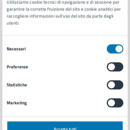
Utilizziamo cookie tecnici di navigazione e di sessione per
Aree amministrative
garantire la corretta fruizione del sito e cookie analitici per
Organi di governo
raccogliere informazioni sull'uso del sito da parte degli
Municipalità
utenti.
Uffici
Enti e fondazioni
Selezione
Politici
Necessari
del
Personale amministrativo
consenso
Documenti e dati
Intranet, posta aziendale e protocollo
Preferenze
CATEGORIE DI SERVIZIO
Statistiche
Ambiente
Anagrafe e stato civile
Marketing
Autorizzazioni
Cultura e tempo libero
Documenti e certificati
Educazione e formazione
Accetta tutti