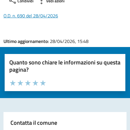
Condividi
Vedi azioni
O.D. n. 690 del 28/04/2026
Ultimo aggiornamento:
28/04/2026, 15:48
Quanto sono chiare le informazioni su questa
pagina?
Valuta la chiarezza delle informazioni (da 1 a 5 stelle)
Seleziona il numero di stelle per valutare la chiarezza delle i
Valuta 1 stelle su 5
Valuta 2 stelle su 5
Valuta 3 stelle su 5
Valuta 4 stelle su 5
Valuta 5 stelle su 5
Contatta il comune