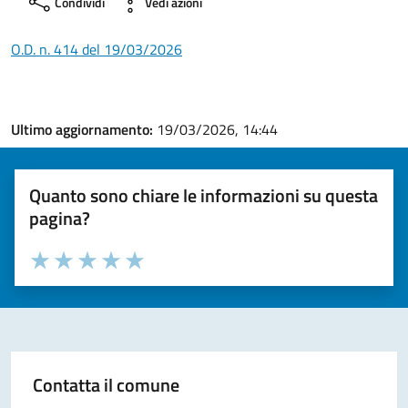
Condividi
Vedi azioni
O.D. n. 414 del 19/03/2026
Ultimo aggiornamento:
19/03/2026, 14:44
Quanto sono chiare le informazioni su questa
pagina?
Valuta la chiarezza delle informazioni (da 1 a 5 stelle)
Seleziona il numero di stelle per valutare la chiarezza delle i
Valuta 1 stelle su 5
Valuta 2 stelle su 5
Valuta 3 stelle su 5
Valuta 4 stelle su 5
Valuta 5 stelle su 5
Contatta il comune