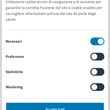
Utilizziamo cookie tecnici di navigazione e di sessione per
Aree amministrative
garantire la corretta fruizione del sito e cookie analitici per
Organi di governo
raccogliere informazioni sull'uso del sito da parte degli
Municipalità
utenti.
Uffici
Enti e fondazioni
Selezione
Politici
Necessari
del
Personale amministrativo
consenso
Documenti e dati
Intranet, posta aziendale e protocollo
Preferenze
CATEGORIE DI SERVIZIO
Statistiche
Ambiente
Anagrafe e stato civile
Marketing
Autorizzazioni
Cultura e tempo libero
Documenti e certificati
Educazione e formazione
Accetta tutti