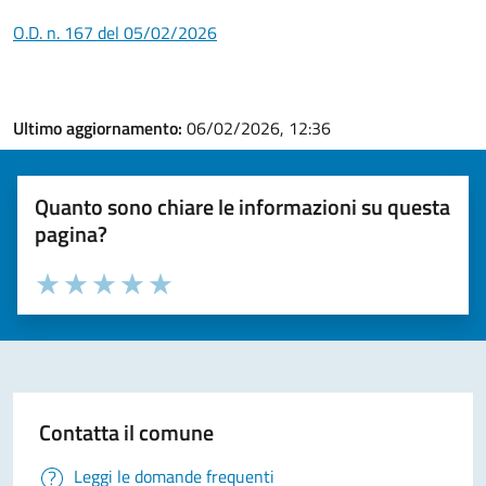
O.D. n. 167 del 05/02/2026
Ultimo aggiornamento:
06/02/2026, 12:36
Quanto sono chiare le informazioni su questa
pagina?
Valuta la chiarezza delle informazioni (da 1 a 5 stelle)
Seleziona il numero di stelle per valutare la chiarezza delle i
Valuta 1 stelle su 5
Valuta 2 stelle su 5
Valuta 3 stelle su 5
Valuta 4 stelle su 5
Valuta 5 stelle su 5
Contatta il comune
Leggi le domande frequenti