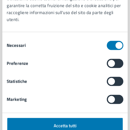
Aree amministrative
garantire la corretta fruizione del sito e cookie analitici per
Organi di governo
raccogliere informazioni sull'uso del sito da parte degli
Municipalità
utenti.
Uffici
Enti e fondazioni
Politici
Selezione
Personale amministrativo
Necessari
del
Documenti e dati
consenso
Intranet, posta aziendale e protocollo
Preferenze
CATEGORIE DI SERVIZIO
Statistiche
Ambiente
Anagrafe e stato civile
Marketing
Autorizzazioni
Cultura e tempo libero
Documenti e certificati
Educazione e formazione
Accetta tutti
Giustizia e sicurezza pubblica