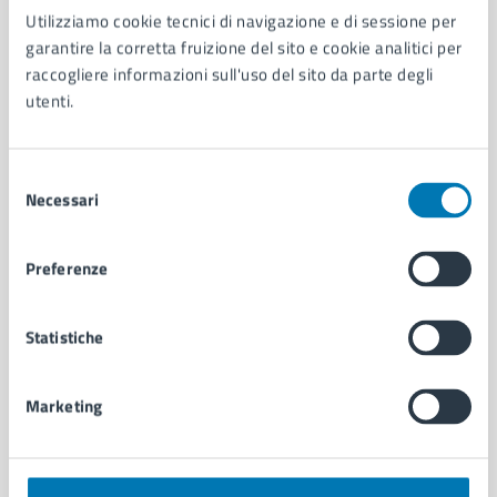
Utilizziamo cookie tecnici di navigazione e di sessione per
AMMINISTRAZIONE
garantire la corretta fruizione del sito e cookie analitici per
Aree amministrative
raccogliere informazioni sull'uso del sito da parte degli
Organi di governo
utenti.
Municipalità
Uffici
Enti e fondazioni
Selezione
Politici
Necessari
del
Personale amministrativo
consenso
Documenti e dati
Preferenze
Intranet, posta aziendale e protocollo
Statistiche
CATEGORIE DI SERVIZIO
Ambiente
Marketing
Anagrafe e stato civile
Autorizzazioni
Cultura e tempo libero
Documenti e certificati