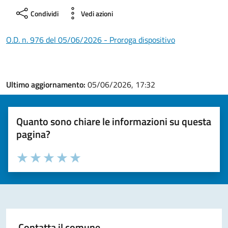
Condividi
Vedi azioni
O.D. n. 976 del 05/06/2026 - Proroga dispositivo
Ultimo aggiornamento:
05/06/2026, 17:32
Quanto sono chiare le informazioni su questa
pagina?
Valuta la chiarezza delle informazioni (da 1 a 5 stelle)
Seleziona il numero di stelle per valutare la chiarezza delle i
Valuta 1 stelle su 5
Valuta 2 stelle su 5
Valuta 3 stelle su 5
Valuta 4 stelle su 5
Valuta 5 stelle su 5
Contatta il comune