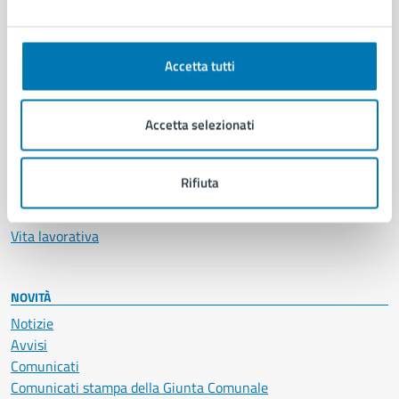
Ambiente
Anagrafe e stato civile
Autorizzazioni
Accetta tutti
Cultura e tempo libero
Documenti e certificati
Accetta selezionati
Educazione e formazione
Giustizia e sicurezza pubblica
Imprese e commercio
Rifiuta
Salute, benessere e assistenza
Servizi Cimiteriali
Vita lavorativa
NOVITÀ
Notizie
Avvisi
Comunicati
Comunicati stampa della Giunta Comunale