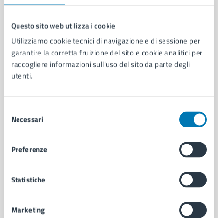
Questo sito web utilizza i cookie
Utilizziamo cookie tecnici di navigazione e di sessione per
Comune di Napoli
garantire la corretta fruizione del sito e cookie analitici per
raccogliere informazioni sull'uso del sito da parte degli
AMMINISTRAZIONE
utenti.
Aree amministrative
Organi di governo
Selezione
Municipalità
Necessari
del
Uffici
consenso
Enti e fondazioni
Politici
Preferenze
Personale amministrativo
Documenti e dati
Statistiche
Intranet, posta aziendale e protocollo
Marketing
CATEGORIE DI SERVIZIO