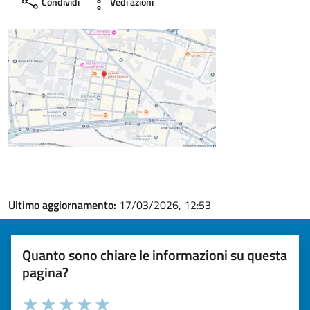
Condividi
Vedi azioni
Ultimo aggiornamento:
17/03/2026, 12:53
Quanto sono chiare le informazioni su questa
pagina?
Valuta la chiarezza delle informazioni (da 1 a 5 stelle)
Seleziona il numero di stelle per valutare la chiarezza delle i